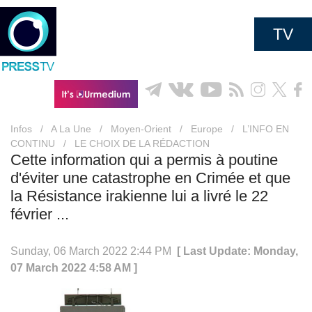
TV
Infos
/
A La Une
/
Moyen-Orient
/
Europe
/
L’INFO EN
CONTINU
/
LE CHOIX DE LA RÉDACTION
Cette information qui a permis à poutine
d'éviter une catastrophe en Crimée et que
la Résistance irakienne lui a livré le 22
février ...
Sunday, 06 March 2022 2:44 PM
[ Last Update: Monday,
07 March 2022 4:58 AM ]