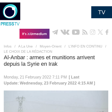
TV
Infos
/
A La Une
/
Moyen-Orient
/
L’INFO EN CONTINU
/
LE CHOIX DE LA RÉDACTION
Al-Anbar : armes et munitions arrivent
depuis la Syrie en Irak
Monday, 21 February 2022 7:11 PM
[ Last
Update: Wednesday, 23 February 2022 4:15 AM ]