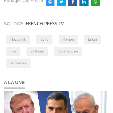
Partager Cet Article
FRENCH PRESS TV
SOURCE:
Hezbollah
Syrie
Yémen
Liban
Irak
al-Anbar
Salaheddine
terroristes
A LA UNE