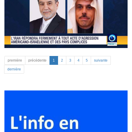
première
précédente
1
2
3
4
5
suivante
dernière