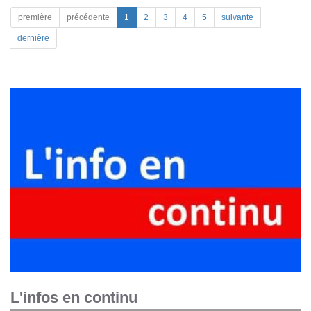
première
précédente
1
2
3
4
5
suivante
dernière
L'infos en continu