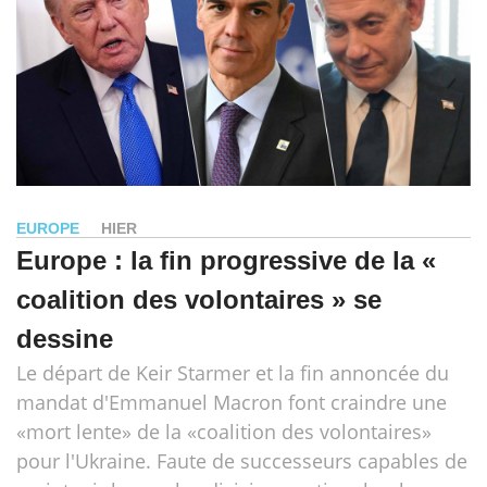
EUROPE
HIER
Europe : la fin progressive de la «
coalition des volontaires » se
dessine
Le départ de Keir Starmer et la fin annoncée du
mandat d'Emmanuel Macron font craindre une
«mort lente» de la «coalition des volontaires»
pour l'Ukraine. Faute de successeurs capables de