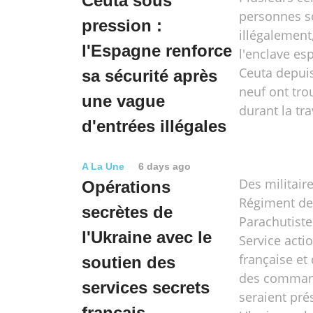
Ceuta sous
personnes s
pression :
illégalement
l'Espagne renforce
l'enclave es
Ceuta depuis
sa sécurité après
neuf ont tro
une vague
durant la tr
d'entrées illégales
A La Une
6 days ago
Des militair
Opérations
Régiment de
secrètes de
Parachutiste
l'Ukraine avec le
Service acti
française e
soutien des
des comman
services secrets
seraient pré
français