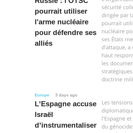
Russie : l'OTSC
sécurité coll
pourrait utiliser
dirigée par l
l'arme nucléaire
pourrait util
nucléaire po
pour défendre ses
ses États m
alliés
d'attaque, a
haut respons
les documen
stratégiques
doctrine mili
Europe
3 days ago
Les tensions
L’Espagne accuse
diplomatiqu
Israël
l'Espagne et 
d’instrumentaliser
du génocide