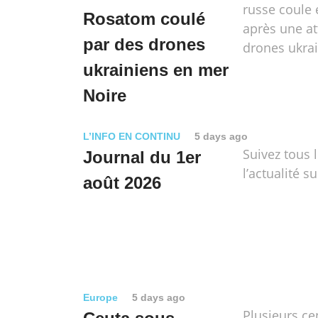
russe coule
Rosatom coulé
après une a
par des drones
drones ukra
ukrainiens en mer
Noire
L’INFO EN CONTINU
5 days ago
Suivez tous 
Journal du 1er
l’actualité su
août 2026
Europe
5 days ago
Plusieurs ce