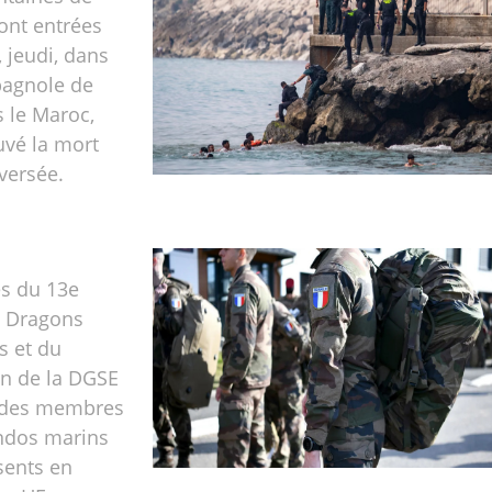
ont entrées
, jeudi, dans
pagnole de
 le Maroc,
uvé la mort
aversée.
es du 13e
 Dragons
s et du
on de la DGSE
t des membres
dos marins
sents en