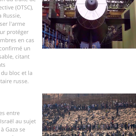
ective (OTSC),
a Russie,
iser l'arme
ur protéger
embres en cas
 confirmé un
able, citant
ts
 du bloc et la
taire russe.
es entre
Israël au sujet
 à Gaza se