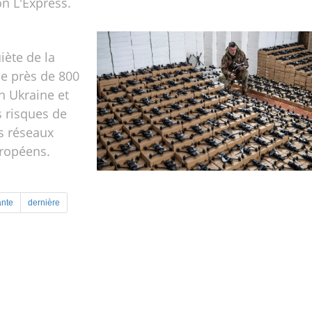
on L'Express.
uiète de la
de près de 800
n Ukraine et
s risques de
es réseaux
uropéens.
ante
dernière