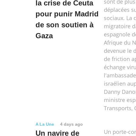
sont de plus
la crise de Ceuta
déplacées su
pour punir Madrid
sociaux. La c
de son soutien à
migratoire d
espagnole d
Gaza
Afrique du N
devenue le d
de friction 
échange viru
l'ambassade
israélien au
Danny Danon
ministre es
Transports, 
A La Une
4 days ago
Un porte-co
Un navire de