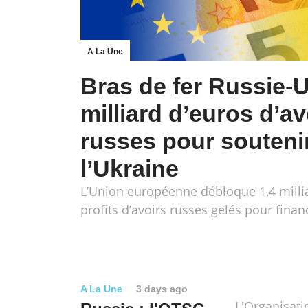
A La Une
Bras de fer Russie-U
milliard d’euros d’av
russes pour souteni
l’Ukraine
L’Union européenne débloque 1,4 milli
profits d’avoirs russes gelés pour finan
A La Une
3 days ago
L'Organisati