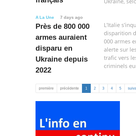
Ukraine, sel
A La Une
7 days ago
L’Italie s’inq
Près de 800 000
disparition 
armes auraient
000 armes e
disparu en
alerte sur le
trafic vers l
Ukraine depuis
criminels e
2022
première
précédente
1
2
3
4
5
suiv