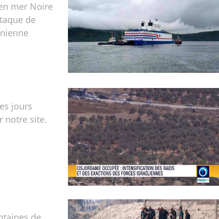
 en mer Noire
ttaque de
inienne
les jours
r notre site.
ntaines de