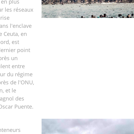
 en plus
r les réseaux
rise
ans l'enclave
e Ceuta, en
ord, est
ernier point
après un
lent entre
ur du régime
près de l'ONU,
, et le
pagnol des
Oscar Puente.
nteneurs