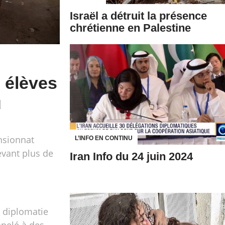
Israël a détruit la présence
chrétienne en Palestine
 élèves
u
nsionnat
L’INFO EN CONTINU
evant plus de
Iran Info du 24 juin 2024
a diplomatie