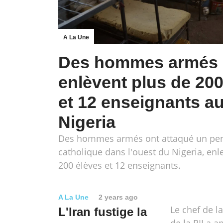
A La Une
Des hommes armés
enlèvent plus de 200
et 12 enseignants a
Nigeria
Des hommes armés ont attaqué un pe
catholique dans l'ouest du Nigeria, enl
200 élèves et 12 enseignants.
A La Une
2 years ago
Le chef de l
L'Iran fustige la