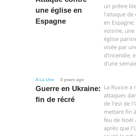
un prêtre bl
une église en
l’attaque de
Espagne
en Espagne;
voisine, une
église paris
visée par un
d’incendie, 
d’une semai
A La Une
3 years ago
La Russie a 
Guerre en Ukraine:
attaques dan
fin de récré
de l'est de l
mettant fin 
feu de Noël
après que l'