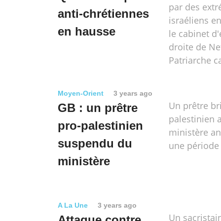
par des extr
anti-chrétiennes
israéliens e
en hausse
le cabinet d
droite de Ne
Patriarche c
Moyen-Orient
3 years ago
Un prêtre br
GB : un prêtre
palestinien 
pro-palestinien
ministère an
suspendu du
une période 
ministère
A La Une
3 years ago
Un sacristain
Attaque contre