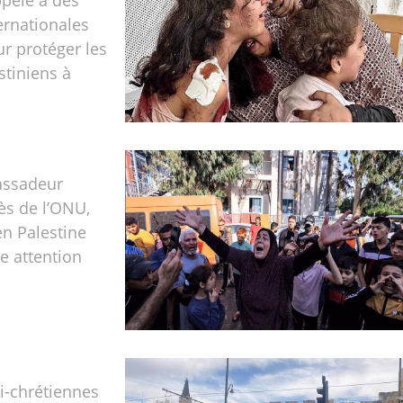
ppelé à des
ernationales
r protéger les
stiniens à
assadeur
ès de l’ONU,
en Palestine
e attention
i-chrétiennes