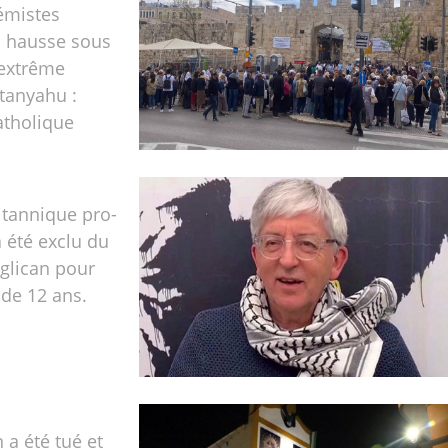
émistes
n hausse sous
'extrême
tanyahu :
atholique
itannique pro-
a été exclu du
glican pour
de 12 ans.
 a été tué et