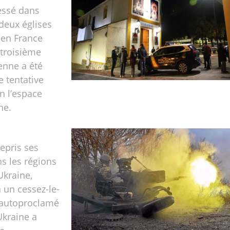
essé dans
 deux églises
 en France
 troisième
ienne a été
e tentative
en l’espace
ne.
repris ses
s les régions
'Ukraine,
à un cessez-le-
 autoproclamé
Ukraine a