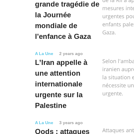
de la RII a a
grande tragédie de
mesures int
la Journée
urgentes pou
enfants pale
mondiale de
Gaza.
l'enfance à Gaza
A La Une
2 years ago
Selon l'amb
L’Iran appelle à
iranien aupr
une attention
la situation 
internationale
nécessite un
urgente.
urgente sur la
Palestine
A La Une
3 years ago
Attaques ant
Qods : attaques