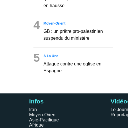
en hausse
4
Moyen-Orient
GB : un prêtre pro-palestinien
suspendu du ministère
5
A La Une
Attaque contre une église en
Espagne
Infos
Vidéo
Iran
Le Journ
Moyen-Orient
Reporta
Asie-Pacifique
Afrique