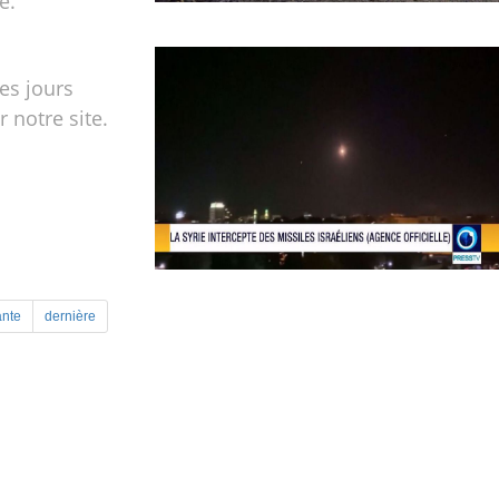
e.
les jours
r notre site.
ante
dernière