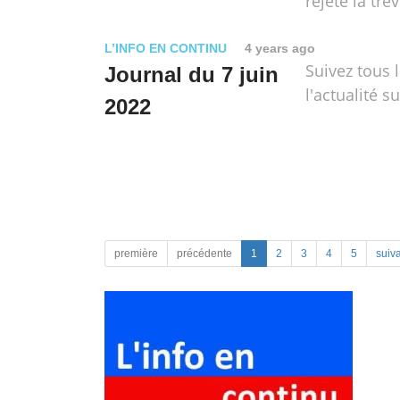
rejeté la trêv
L’INFO EN CONTINU
4 years ago
Suivez tous 
Journal du 7 juin
l'actualité su
2022
première
précédente
1
2
3
4
5
suiv