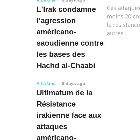
A La Une
8 days ago
Ces attaques
L'Irak condamne
moins 20 co
l'agression
la résistance
américano-
autres.
saoudienne contre
les bases des
Hachd al-Chaabi
A La Une
8 days ago
Ultimatum de la
Résistance
irakienne face aux
attaques
américano-