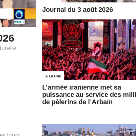
Journal du 3 août 2026
026
turelle
A La Une
L’armée iranienne met sa
puissance au service des mill
de pèlerins de l’Arbaïn
les jours