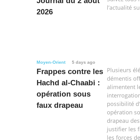
Journal du 2 août
l’actualité su
2026
Moyen-Orient
5 days ago
Plusieurs él
Frappes contre les
démentis off
Hachd al-Chaabi :
alimentent l
opération sous
interrogation
possibilité 
faux drapeau
opération s
drapeau des
justifier les
les forces de