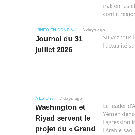
irakiennes et
conflit régio
L’INFO EN CONTINU
6 days ago
Suivez tous 
Journal du 31
l’actualité su
juillet 2026
A La Une
7 days ago
Le leader d’
Washington et
Yémen déno
Riyad servent le
l’agression i
projet du « Grand
l’Arabie sao