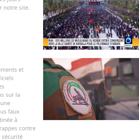
r notre site.
éments et
iciels
es
s sur la
d'une
ous faux
tinée à
 frappes contre
 sécurité