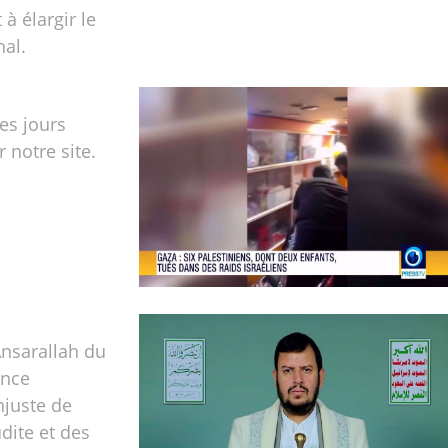
 à élargir le
nal.
les jours
r notre site.
Ansarallah du
nce
njuste de
udite et des