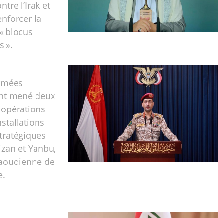
ntre l’Irak et
nforcer la
 « blocus
s ».
armées
nt mené deux
 opérations
nstallations
stratégiques
izan et Yanbu,
saoudienne de
e.