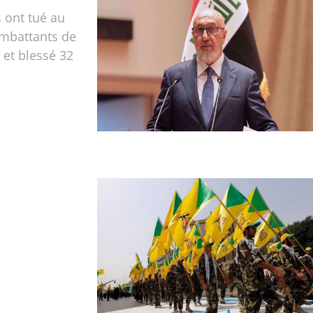
 ont tué au
mbattants de
 et blessé 32