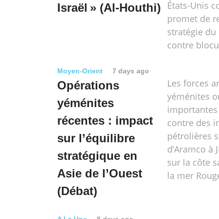
États-Unis co
Israël » (Al-Houthi)
promet de re
stratégie du
contre blocu
Moyen-Orient
7 days ago
Les forces 
Opérations
yéménites o
yéménites
importantes
récentes : impact
contre des i
pétrolières 
sur l’équilibre
d’Aramco à J
stratégique en
sur la côte 
Asie de l’Ouest
la mer Roug
(Débat)