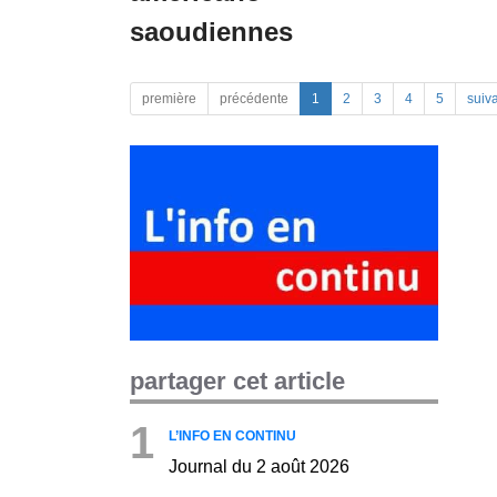
saoudiennes
première
précédente
1
2
3
4
5
suiv
partager cet article
1
L’INFO EN CONTINU
Journal du 2 août 2026