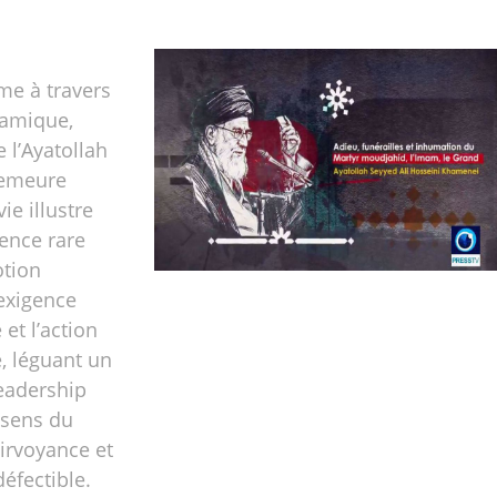
me à travers
lamique,
e l’Ayatollah
emeure
vie illustre
ence rare
otion
l’exigence
 et l’action
, léguant un
eadership
 sens du
airvoyance et
défectible.