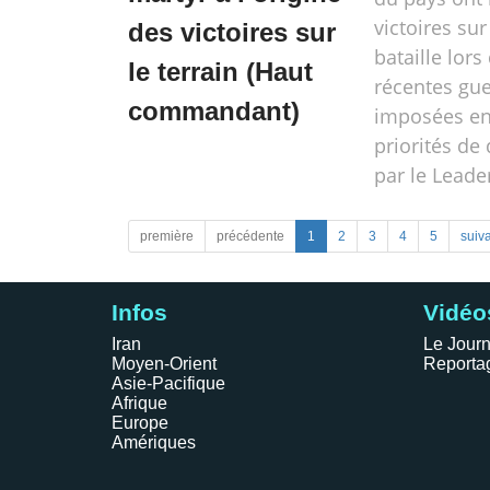
victoires su
des victoires sur
bataille lor
le terrain (Haut
récentes gue
commandant)
imposées en 
priorités de
par le Leade
première
précédente
1
2
3
4
5
suiv
Infos
Vidéo
Iran
Le Journ
Moyen-Orient
Reporta
Asie-Pacifique
Afrique
Europe
Amériques