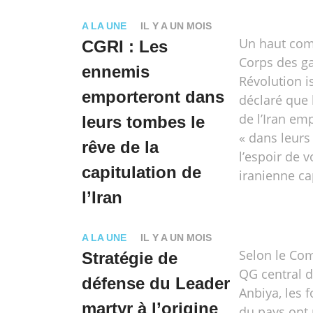
A LA UNE
IL Y A UN MOIS
Un haut co
CGRI : Les
Corps des ga
ennemis
Révolution i
emporteront dans
déclaré que
de l’Iran em
leurs tombes le
« dans leurs
rêve de la
l’espoir de v
capitulation de
iranienne ca
l’Iran
A LA UNE
IL Y A UN MOIS
Selon le C
Stratégie de
QG central d
défense du Leader
Anbiya, les 
martyr à l’origine
du pays ont