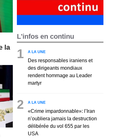
L'infos en continu
 la
1
A LA UNE
Des responsables iraniens et
des dirigeants mondiaux
rendent hommage au Leader
martyr
2
A LA UNE
«Crime impardonnable»: l’Iran
n’oubliera jamais la destruction
délibérée du vol 655 par les
USA
n