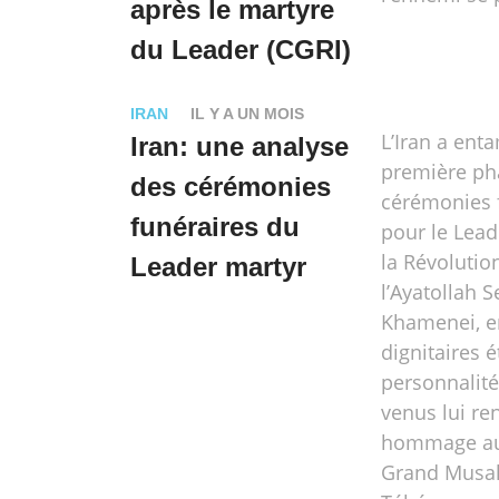
après le martyre
du Leader (CGRI)
IRAN
IL Y A UN MOIS
L’Iran a ent
Iran: une analyse
première ph
des cérémonies
cérémonies 
funéraires du
pour le Lead
la Révolutio
Leader martyr
l’Ayatollah S
Khamenei, e
dignitaires 
personnalité
venus lui re
hommage a
Grand Musal