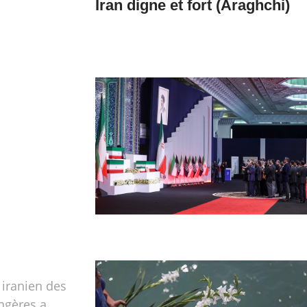
Iran digne et fort (Araghchi)
 iranien des
angères a