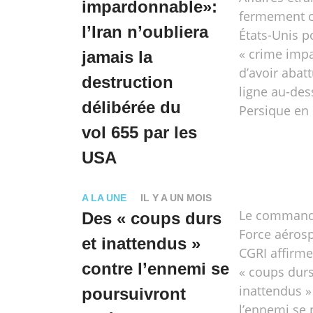
impardonnable»:
fermement 
l’Iran n’oubliera
États-Unis p
« crime imp
jamais la
d’avoir abat
destruction
ligne au-des
délibérée du
Persique en 
vol 655 par les
USA
A LA UNE
IL Y A UN MOIS
Le commanda
Des « coups durs
Force aérosp
et inattendus »
CGRI affirme
contre l’ennemi se
« coups durs
inattendus » 
poursuivront
l’ennemi se 