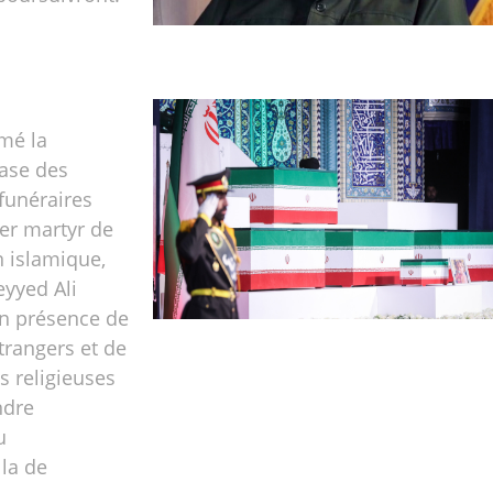
amé la
ase des
funéraires
er martyr de
n islamique,
eyyed Ali
n présence de
étrangers et de
s religieuses
ndre
u
la de