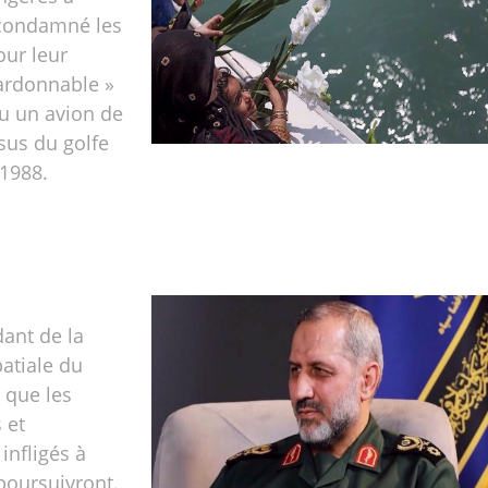
condamné les
our leur
ardonnable »
tu un avion de
sus du golfe
1988.
nt de la
atiale du
 que les
 et
infligés à
poursuivront.