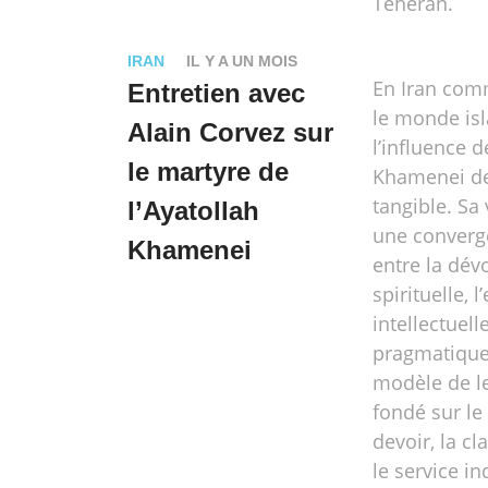
Téhéran.
IRAN
IL Y A UN MOIS
En Iran com
Entretien avec
le monde is
Alain Corvez sur
l’influence d
le martyre de
Khamenei d
tangible. Sa 
l’Ayatollah
une converg
Khamenei
entre la dév
spirituelle, 
intellectuelle
pragmatique
modèle de l
fondé sur le
devoir, la cl
le service in