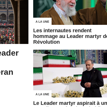
A LA UNE
Les internautes rendent
hommage au Leader martyr de
Révolution
eader
éran
A LA UNE
Le Leader martyr aspirait à u