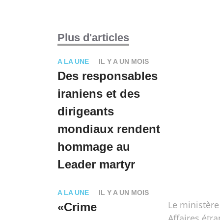
Plus d'articles
A LA UNE
IL Y A UN MOIS
Des responsables
iraniens et des
dirigeants
mondiaux rendent
hommage au
Leader martyr
A LA UNE
IL Y A UN MOIS
Le ministère
«Crime
Affaires étr