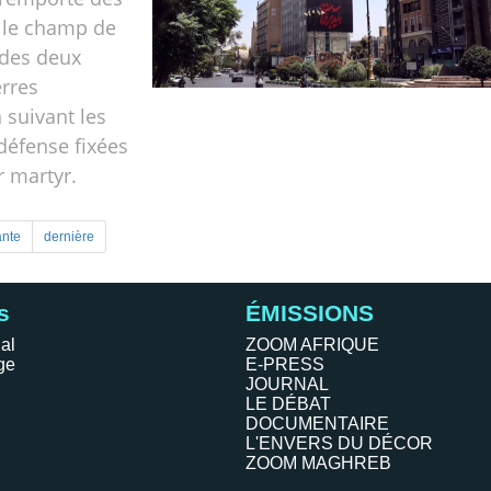
r le champ de
s des deux
rres
suivant les
 défense fixées
r martyr.
ante
dernière
s
ÉMISSIONS
al
ZOOM AFRIQUE
ge
E-PRESS
JOURNAL
LE DÉBAT
DOCUMENTAIRE
L'ENVERS DU DÉCOR
ZOOM MAGHREB