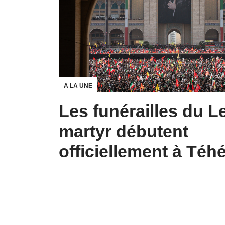
A LA UNE
Les funérailles du L
martyr débutent
officiellement à Téh