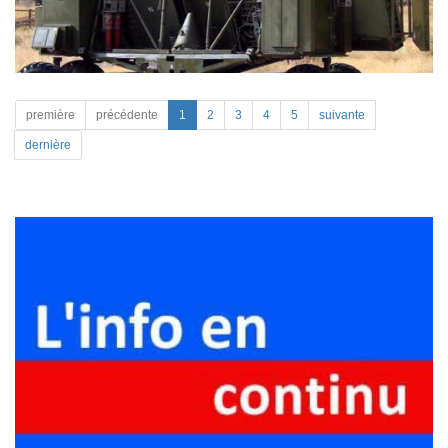
première
précédente
1
2
3
4
5
suivante
dernière