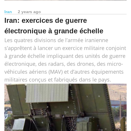
Iran
2 years ago
Iran: exercices de guerre
électronique à grande échelle
Les quatres divisions de l’armée iranienne
s’apprêtent à lancer un exercice militaire conjoint
à grande échelle impliquant des unités de guerre
électronique, des radars, des drones, des micro-
véhicules aériens (MAV) et d’autres équipements
militaires conçus et fabriqués dans le pays.