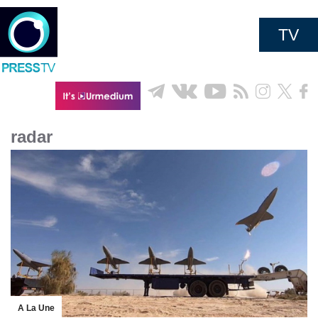
TV
radar
A La Une