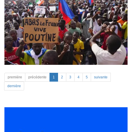
première
précédente
1
2
3
4
5
suivante
dernière