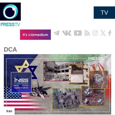
TV
DCA
Iran