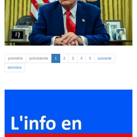
première
précédente
1
2
3
4
5
suivante
dernière