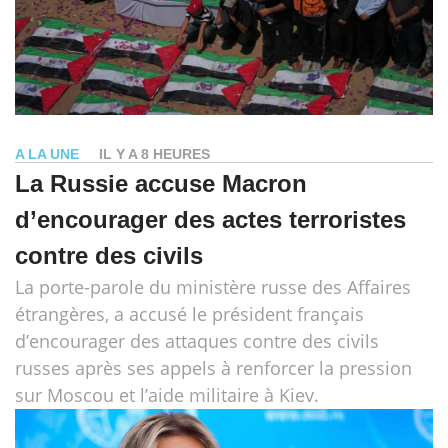
A LA UNE
IL Y A 8 HEURES
La Russie accuse Macron
d’encourager des actes terroristes
contre des civils
La porte-parole du ministère russe des Affaires
étrangères, a accusé le président français
d’encourager des attaques contre des civils
russes après ses appels à renforcer la pression
sur Moscou et l’aide militaire à Kiev.