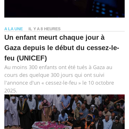
A LA UNE
IL Y A 8 HEURES
Un enfant meurt chaque jour à
Gaza depuis le début du cessez-le-
feu (UNICEF)
Au moins 300 enfants ont été tués à Gaza au
cours des quelque 300 jours qui ont suivi
l'annonce d'un « cessez-le-feu » le 10 octobre
2025.