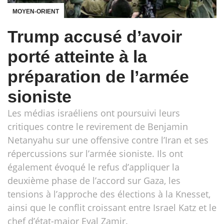
MOYEN-ORIENT
Trump accusé d’avoir
porté atteinte à la
préparation de l’armée
sioniste
Les médias israéliens ont poursuivi leurs
critiques contre le revirement de Benjamin
Netanyahu sur une offensive contre l’Iran et ses
répercussions sur l’armée sioniste. Ils ont
également évoqué le refus d’appliquer la
deuxième phase de l’accord sur Gaza, les
tensions à l’approche des élections à la Knesset,
ainsi que le conflit croissant entre Israel Katz et le
chef d’état-major Eyal Zamir.