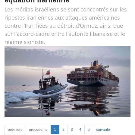
Les médias israéliens se sont concentrés sur les
ripostes iraniennes aux attaques américaines
contre l’Iran liées au détroit d’Ormuz, ainsi que
sur l’accord-cadre entre l’autorité libanaise et le
régime sioniste.
première
précédente
1
2
3
4
5
suivante