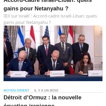
gains pour Netanyahu ?
Œil sur Israël : Accord-cadre Israël-Liban: quels
gains pour Netanyahu ?
MOYEN-ORIENT
IL Y A UN MOIS
Détroit d’Ormuz : la nouvelle
équation iranienne