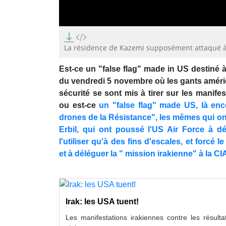
0
seconds
of
La résidence de Kazemi supposément attaqué à
22
seconds
Volume
Est-ce un "false flag" made in US destiné à
90%
du vendredi 5 novembre où les gants améri
sécurité se sont mis à tirer sur les manife
ou est-ce
un "false flag" made US, là enco
drones de la Résistance", les mêmes qui on
Erbil, qui ont poussé l'US Air Force à dé
l'utiliser qu'à des fins d'escales, et forcé 
et à déléguer la " mission irakienne" à la CI
Irak: les USA tuent!
Les manifestations irakiennes contre les résulta