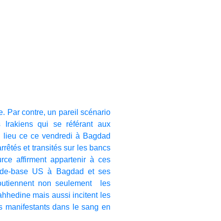
e. Par contre, un pareil scénario
s Irakiens qui se référant aux
u lieu ce ce vendredi à Bagdad
rrêtés et transités sur les bancs
rce affirment appartenir à ces
sade-base US à Bagdad et ses
 soutiennent non seulement les
ahhedine mais aussi incitent les
les manifestants dans le sang en