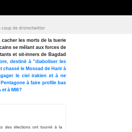
 coup de drone/twitter
 cacher les morts de la tuerie
cains se mêlant aux forces de
stants et sit-inners de Bagdad
re, destiné à "diaboliser les
t chassé le Mossad de Harir à
gager le ciel irakien et à ne
le Pentagone à faire profile bas
A et à MI6?
ts des élections ont tourné à la