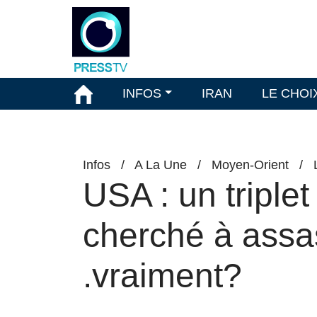
INFOS
IRAN
LE CHOI
Infos
/
A La Une
/
Moyen-Orient
/
USA : un triplet
cherché à assa
.vraiment?