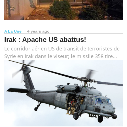
A La Une
4 years ago
Irak : Apache US abattus!
Le corridor aérien US de transit de terroristes de
Syrie en Irak dans le viseur; le missile 358 tire...