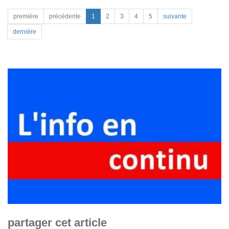
première
précédente
1
2
3
4
5
suivante
dernière
partager cet article