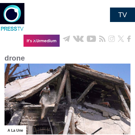
TV
drone
A La Une