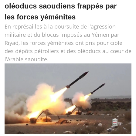
oléoducs saoudiens frappés par
les forces yéménites
En représailles à la poursuite de l’agression
militaire et du blocus imposés au Yémen par
Riyad, les forces yéménites ont pris pour cible
des dépôts pétroliers et des oléoducs au cœur de
l’Arabie saoudite.