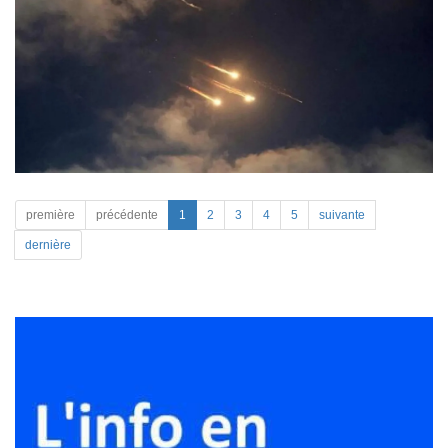
première
précédente
1
2
3
4
5
suivante
dernière