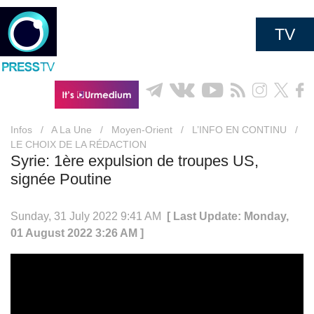
TV
Infos
/
A La Une
/
Moyen-Orient
/
L’INFO EN CONTINU
/
LE CHOIX DE LA RÉDACTION
Syrie: 1ère expulsion de troupes US,
signée Poutine
Sunday, 31 July 2022 9:41 AM
[ Last Update: Monday,
01 August 2022 3:26 AM ]