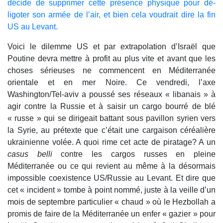
décide de supprimer cette présence physique pour dé-
ligoter son armée de l’air, et bien cela voudrait dire la fin
US au Levant.
Voici le dilemme US et par extrapolation d’Israël que
Poutine devra mettre à profit au plus vite et avant que les
choses sérieuses ne commencent en Méditerranée
orientale et en mer Noire. Ce vendredi, l’axe
Washington/Tel-aviv a poussé ses réseaux « libanais » à
agir contre la Russie et à saisir un cargo bourré de blé
« russe » qui se dirigeait battant sous pavillon syrien vers
la Syrie, au prétexte que c’était une cargaison céréalière
ukrainienne volée. A quoi rime cet acte de piratage? A un
casus belli
contre les cargos russes en pleine
Méditerranée ou ce qui revient au même à la désormais
impossible coexistence US/Russie au Levant. Et dire que
cet « incident » tombe à point nommé, juste à la veille d’un
mois de septembre particulier « chaud » où le Hezbollah a
promis de faire de la Méditerranée un enfer « gazier » pour