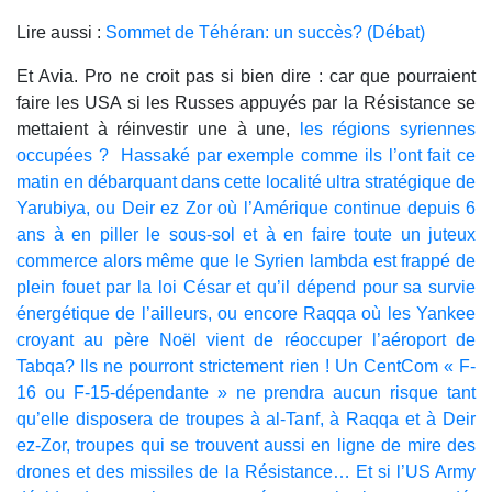
Lire aussi :
Sommet de Téhéran: un succès? (Débat)
Et Avia. Pro ne croit pas si bien dire : car que pourraient
faire les USA si les Russes appuyés par la Résistance se
mettaient à réinvestir une à une,
les régions syriennes
occupées ? Hassaké par exemple comme ils l’ont fait ce
matin en débarquant dans cette localité ultra stratégique de
Yarubiya, ou Deir ez Zor où l’Amérique continue depuis 6
ans à en piller le sous-sol et à en faire toute un juteux
commerce alors même que le Syrien lambda est frappé de
plein fouet par la loi César et qu’il dépend pour sa survie
énergétique de l’ailleurs, ou encore Raqqa où les Yankee
croyant au père Noël vient de réoccuper l’aéroport de
Tabqa? Ils ne pourront strictement rien ! Un CentCom « F-
16 ou F-15-dépendante » ne prendra aucun risque tant
qu’elle disposera de troupes à al-Tanf, à Raqqa et à Deir
ez-Zor, troupes qui se trouvent aussi en ligne de mire des
drones et des missiles de la Résistance… Et si l’US Army