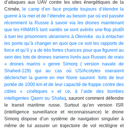
d’attaques aux UAV contre les sites énergétiques de la
Crimée,
le camp d’en face projette toujours d’étendre la
guerre à la mer et de l’étendre au besoin par où est passée
récemment la Russie à savoir via les drones maintenant
que les HIMARS tant vantés se sont avérés une flop plutôt
à tuer les prisonniers ukrainiens à
Olenivka
ou à entacher
les ponts qu’à changer en quoi que ce soit les rapports de
force et qu’il y a de très fortes chances pour que figurent au
sein des lots de drones iraniens livrés aux Russes de vrais
« drones marins » genre Simorq ( version navale de
Shahed-129) qui au cas où US/Acolytes oseraient
déclencher la guerre en mer Noire sauront forts de leur
portée de 1000 km et de leur capacité de frappe contre des
cibles « cinétiques » et ce, à l’aide des bombes
intelligentes Qaem ou Shafaq
, sauront comment défendre
le transit maritime russe. Surtout qu’en version ISR
(intelligence surveillance et reconnaissance) le drone
Simorq dispose d’un système de navigation singulier à
même de lui assurer un trajectoire de vol rectiligne et