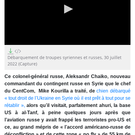
0
seconds
of
Débarquement de troupes syriennes et russes, 30 juillet
6
2022 (Capture)
minutes,
33
seconds
Ce colonel-général russe, Aleksandr Chaiko, nouveau
commandant du contingent russe en Syrie que le chef
du CentCom, Mike Kourilla a traité, de
chien débarqué
« tout droit de l’Ukraine en Syrie où il est prêt à tout pour se
rétablir »,
alors qu’il visitait, parfaitement ahuri, la base
US à al-Tanf, à peine quelques jours après que
l’aviation russe y avait frappé les terroristes pro-US et
ce, au grand mépris de « l’accord américano-russe de
déconfliction » et de cette zone « no fly » de 55 km de