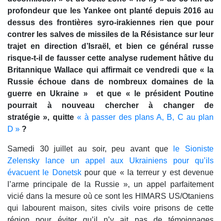
profondeur que les Yankee ont planté depuis 2016 au
dessus des frontières syro-irakiennes rien que pour
contrer les salves de missiles de la Résistance sur leur
trajet en direction d’Israël, et bien ce général russe
risque-t-il de fausser cette analyse rudement hâtive du
Britannique Wallace qui affirmait ce vendredi que « la
Russie échoue dans de nombreux domaines de la
guerre en Ukraine » et que « le président Poutine
pourrait à nouveau chercher à changer de
stratégie », quitte
« à passer des plans A, B, C au plan
D »
?
Samedi 30 juillet au soir, peu avant que
le Sioniste
Zelensky lance un appel aux Ukrainiens pour qu’ils
évacuent le Donetsk
pour que « la terreur y est devenue
l’arme principale de la Russie », un appel parfaitement
vicié dans la mesure où ce sont les HIMARS US/Otaniens
qui labourent maison, sites civils voire prisons de cette
région pour éviter qu’il n’y ait pas de témoignages