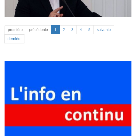
première
précédente
1
2
3
4
5
suivante
dernière