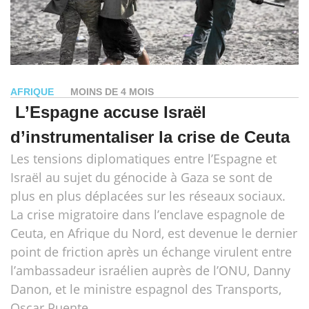
AFRIQUE
MOINS DE 4 MOIS
L’Espagne accuse Israël
d’instrumentaliser la crise de Ceuta
Les tensions diplomatiques entre l’Espagne et
Israël au sujet du génocide à Gaza se sont de
plus en plus déplacées sur les réseaux sociaux.
La crise migratoire dans l’enclave espagnole de
Ceuta, en Afrique du Nord, est devenue le dernier
point de friction après un échange virulent entre
l’ambassadeur israélien auprès de l’ONU, Danny
Danon, et le ministre espagnol des Transports,
Oscar Puente.