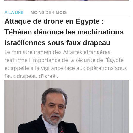
A LA UNE
MOINS DE 6 MOIS
Attaque de drone en Égypte :
Téhéran dénonce les machinations
israéliennes sous faux drapeau
Le ministre iranien des Affaires étrangères
réaffirme l’importance de la sécurité de l’Égypte
et appelle à la vigilance face aux opérations sous
faux drapeau d’Israël.