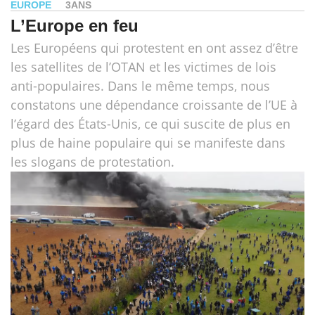
EUROPE
3ANS
L’Europe en feu
Les Européens qui protestent en ont assez d’être
les satellites de l’OTAN et les victimes de lois
anti-populaires. Dans le même temps, nous
constatons une dépendance croissante de l’UE à
l’égard des États-Unis, ce qui suscite de plus en
plus de haine populaire qui se manifeste dans
les slogans de protestation.