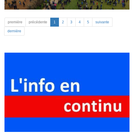
première
précédente
1
2
3
4
5
suivante
dernière