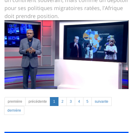
un continent souverain, mais comme un dépotoir
pour ses politiques migratoires ratées, l’Afrique
doit prendre position.
première
précédente
1
2
3
4
5
suivante
dernière