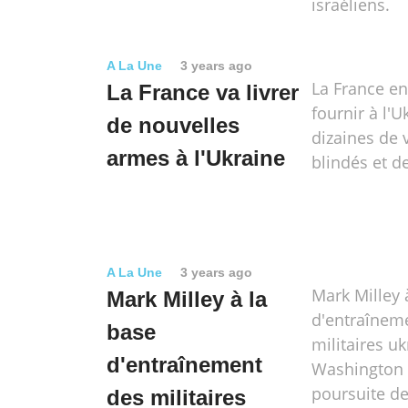
israéliens.
A La Une
3 years ago
La France en
La France va livrer
fournir à l'U
de nouvelles
dizaines de 
armes à l'Ukraine
blindés et d
A La Une
3 years ago
Mark Milley 
Mark Milley à la
d'entraînem
base
militaires uk
d'entraînement
Washington r
poursuite d
des militaires