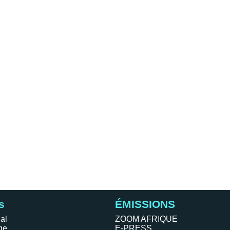
s
ÉMISSIONS
al
ZOOM AFRIQUE
ge
E-PRESS