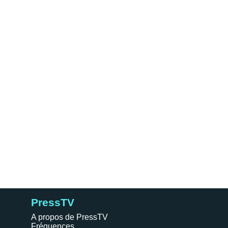
PressTV
A propos de PressTV
Fréquences