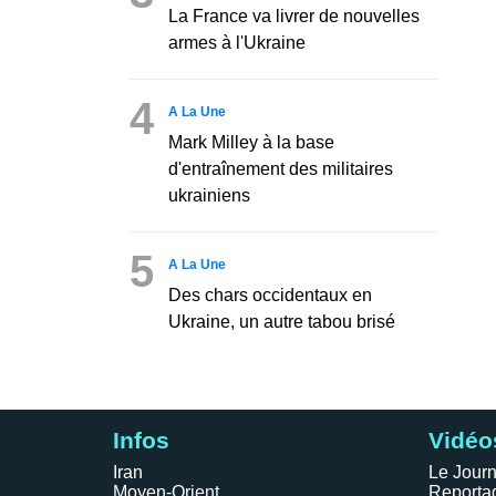
La France va livrer de nouvelles
armes à l'Ukraine
4
A La Une
Mark Milley à la base
d'entraînement des militaires
ukrainiens
5
A La Une
Des chars occidentaux en
Ukraine, un autre tabou brisé
Infos
Vidéo
Iran
Le Journ
Moyen-Orient
Reporta