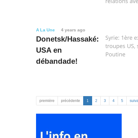
relations ave
A La Une
4 years ago
Syrie: 1ère 
Donetsk/Hassaké:
troupes US, 
USA en
Poutine
débandade!
première
précédente
1
2
3
4
5
suiv