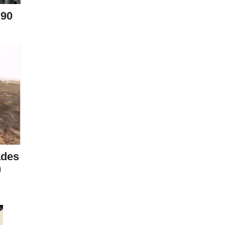
 90
ades
)