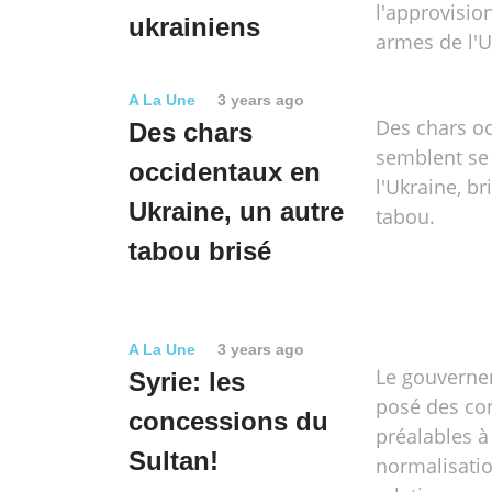
l'approvisi
ukrainiens
armes de l'U
A La Une
3 years ago
Des chars o
Des chars
semblent se 
occidentaux en
l'Ukraine, br
Ukraine, un autre
tabou.
tabou brisé
A La Une
3 years ago
Le gouverne
Syrie: les
posé des co
concessions du
préalables à
Sultan!
normalisati