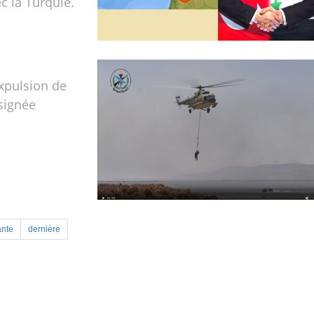
c la Turquie.
expulsion de
signée
ante
dernière