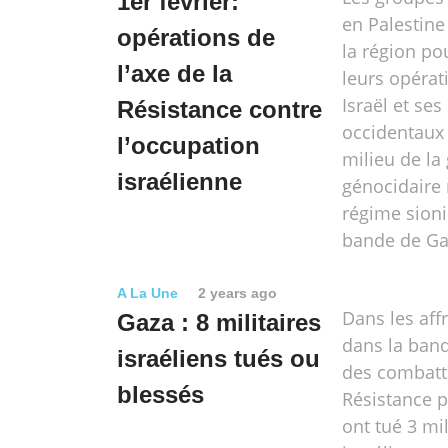
1er février:
en Palestine
opérations de
la région po
l’axe de la
leurs opérat
Israël et ses
Résistance contre
occidentaux 
l’occupation
milieu de la
israélienne
génocidaire
régime sioni
bande de Ga
A La Une
2 years ago
Dans les af
Gaza : 8 militaires
dans la ban
israéliens tués ou
des combatt
blessés
Résistance p
ont tué 3 mil