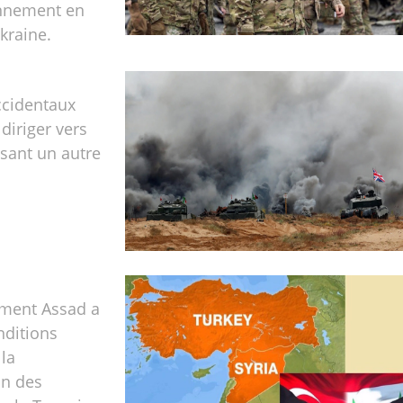
onnement en
kraine.
ccidentaux
diriger vers
isant un autre
ment Assad a
nditions
 la
on des