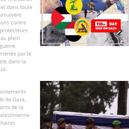
 et dans toute
ursuivent
ions contre
 protecteurs
au plein
 guerre
 menée par le
ste dans la
za.
frontements
de de Gaza,
ants de la
alestinienne
itaires