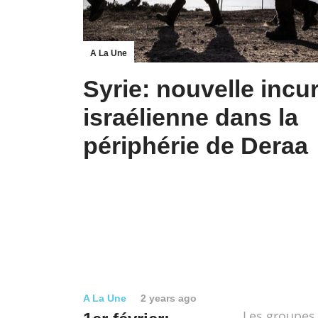
A La Une
Syrie: nouvelle incu
israélienne dans la
périphérie de Deraa
A La Une
2 years ago
Les groupes 