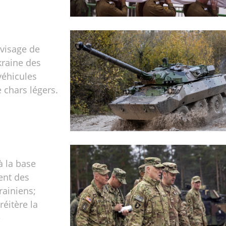
visage de
kraine des
véhicules
e chars légers.
à la base
ent des
rainiens;
éitère la
e