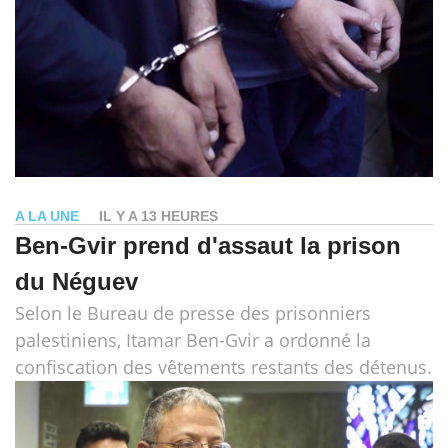
A LA UNE
IL Y A 13 HEURES
Ben-Gvir prend d'assaut la prison
du Néguev
Selon le Bureau de presse des prisonniers
palestiniens, Itamar Ben-Gvir a ordonné la
confiscation des vêtements restants des détenus.