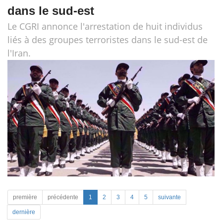
dans le sud-est
Le CGRI annonce l'arrestation de huit individus
liés à des groupes terroristes dans le sud-est de
l'Iran.
première
précédente
1
2
3
4
5
suivante
dernière