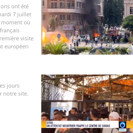
ons ont été
rdi 7 juillet
u moment où
 français
remière visite
nt européen
les jours
r notre site.