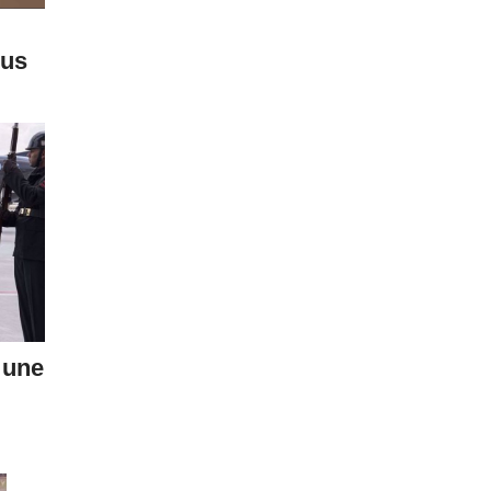
ous
 une