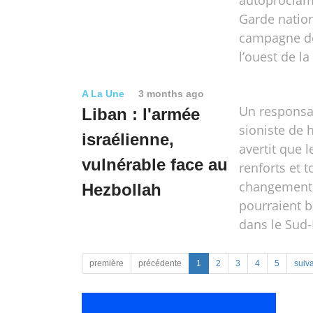
autoproclam
Garde nation
campagne de
l’ouest de la
A La Une
3 months ago
Un responsab
Liban : l'armée
sioniste de 
israélienne,
avertit que 
vulnérable face au
renforts et t
changement s
Hezbollah
pourraient b
dans le Sud-
première
précédente
1
2
3
4
5
suiv