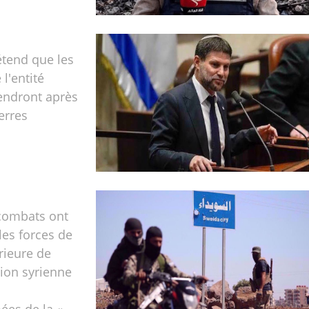
étend que les
 l'entité
tendront après
uerres
 combats ont
les forces de
érieure de
tion syrienne