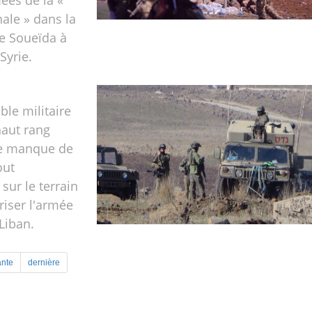
ées de la «
ale » dans la
 Soueïda à
 Syrie.
le militaire
haut rang
le manque de
out
ur le terrain
riser l'armée
Liban.
ante
dernière