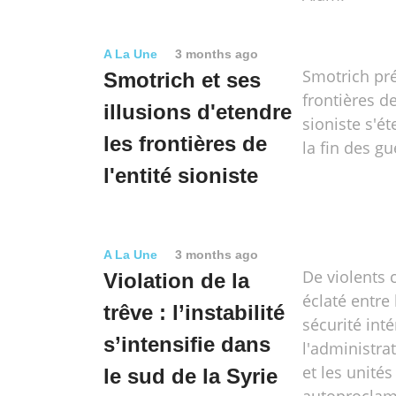
A La Une
3 months ago
Smotrich pr
Smotrich et ses
frontières de
illusions d'etendre
sioniste s'é
les frontières de
la fin des g
l'entité sioniste
A La Une
3 months ago
De violents
Violation de la
éclaté entre 
trêve : l’instabilité
sécurité int
s’intensifie dans
l'administra
et les unités
le sud de la Syrie