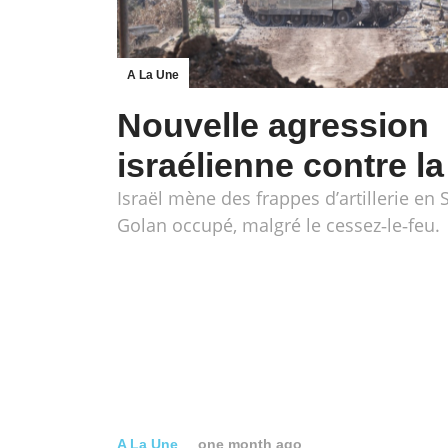
A La Une
Nouvelle agression
israélienne contre la
Israël mène des frappes d’artillerie en 
Golan occupé, malgré le cessez‑le‑feu.
A La Une
one month ago