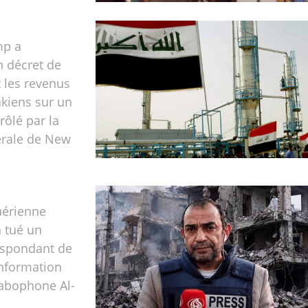
mp a
n décret de
 les revenus
akiens sur un
ôlé par la
érale de New
aérienne
a tué un
espondant de
information
rabophone Al-