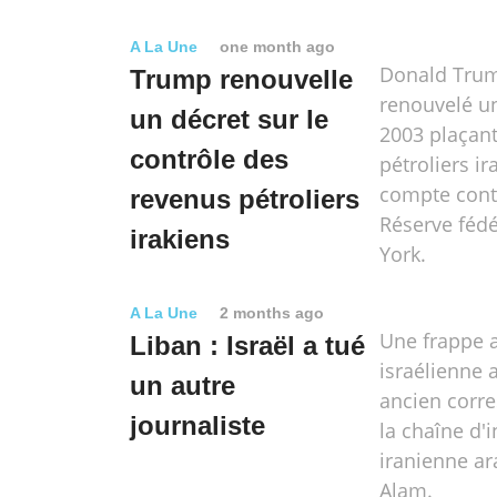
A La Une
one month ago
Donald Tru
Trump renouvelle
renouvelé u
un décret sur le
2003 plaçant
contrôle des
pétroliers ir
compte contr
revenus pétroliers
Réserve féd
irakiens
York.
A La Une
2 months ago
Une frappe 
Liban : Israël a tué
israélienne 
un autre
ancien corr
journaliste
la chaîne d'
iranienne a
Alam.