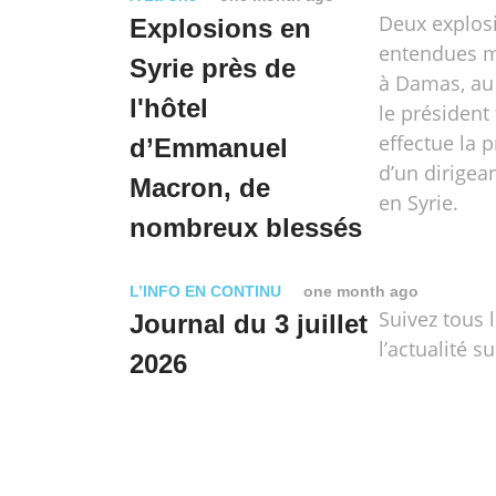
Deux explosi
Explosions en
entendues ma
Syrie près de
à Damas, a
l'hôtel
le président
effectue la p
d’Emmanuel
d’un dirigea
Macron, de
en Syrie.
nombreux blessés
L’INFO EN CONTINU
one month ago
Suivez tous 
Journal du 3 juillet
l’actualité su
2026