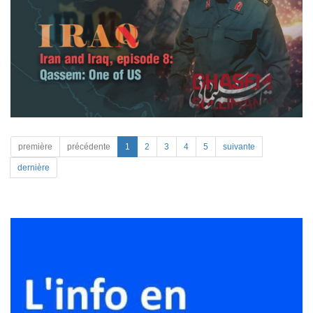
première
précédente
1
2
3
4
5
suivante
dernière