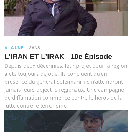
A LA UNE
2ANS
L’IRAN ET L’IRAK - 10e Épisode
Depuis deux décennies, leur projet pour la région
a été toujours déjoué. Ils concluent qu’en
présence du général Soleimani, ils n’atteindront
jamais leurs objectifs régionaux. Une campagne
de diffamation commence contre le héros de la
lutte contre le terrorisme.