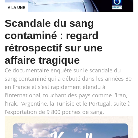
A LA UNE
Scandale du sang
contaminé : regard
rétrospectif sur une
affaire tragique
Ce documentaire enquête sur le scandale du
sang contaminé qui a débuté dans les années 80
en France et s’est rapidement étendu à
l’international, touchant des pays comme l’Iran,
l’Irak, l’Argentine, la Tunisie et le Portugal, suite à
l’exportation de 9 800 poches de sang.