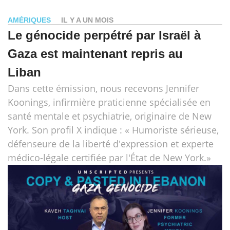
AMÉRIQUES
IL Y A UN MOIS
Le génocide perpétré par Israël à
Gaza est maintenant repris au
Liban
Dans cette émission, nous recevons Jennifer
Koonings, infirmière praticienne spécialisée en
santé mentale et psychiatrie, originaire de New
York. Son profil X indique : « Humoriste sérieuse,
défenseure de la liberté d'expression et experte
médico-légale certifiée par l'État de New York.»