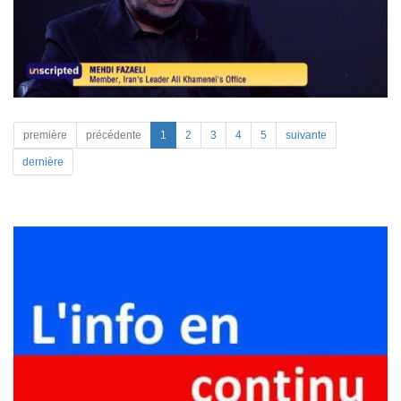
première
précédente
1
2
3
4
5
suivante
dernière