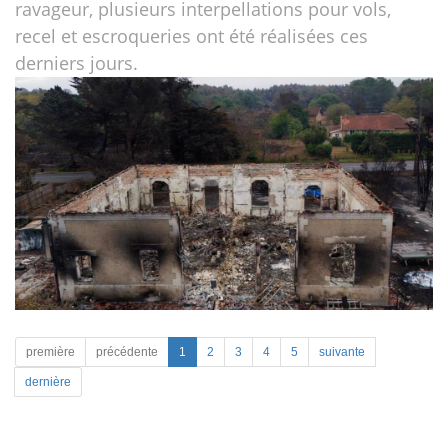
ravageur, plusieurs interpellations pour vols,
recel et escroqueries ont été réalisées ces
derniers jours.
première
précédente
1
2
3
4
5
suivante
dernière