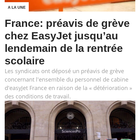
A LA UNE
France: préavis de grève
chez EasyJet jusqu’au
lendemain de la rentrée
scolaire
Les syndicats ont déposé un préavis de grève
concernant l'ensemble du personnel de cabine
d'easyJet France en raison de la « détérioration »
des conditions de travail.