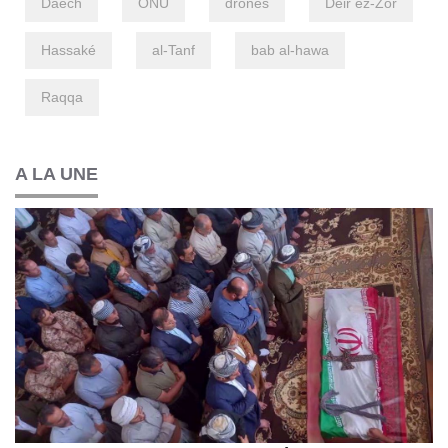
Daech
ONU
drones
Deir ez-Zor
Hassaké
al-Tanf
bab al-hawa
Raqqa
A LA UNE