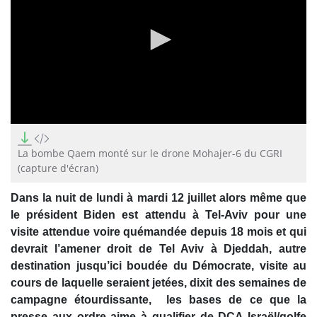
0
seconds
of
La bombe Qaem monté sur le drone Mohajer-6 du CGRI
1
(capture d'écran)
minute,
31
seconds
Dans la nuit de lundi à mardi 12 juillet alors même que
le président Biden est attendu à Tel-Aviv pour une
visite attendue voire quémandée depuis 18 mois et qui
devrait l’amener droit de Tel Aviv à Djeddah, autre
destination jusqu’ici boudée du Démocrate, visite au
cours de laquelle seraient jetées, dixit des semaines de
campagne étourdissante, les bases de ce que la
presse aux ordre aime à qualifier de DCA Israël/golfe