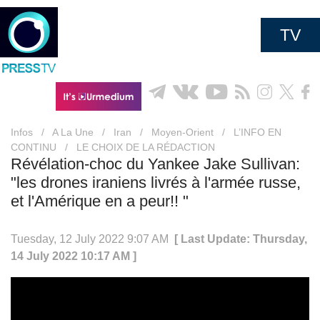
TV
Infos
/
A La Une
/
Iran
/
Moyen-Orient
/
L’INFO EN
CONTINU
/
LE CHOIX DE LA RÉDACTION
Révélation-choc du Yankee Jake Sullivan:
"les drones iraniens livrés à l'armée russe,
et l'Amérique en a peur!! "
Tuesday, 12 July 2022 9:07 AM
[ Last Update: Thursday,
14 July 2022 10:17 AM ]