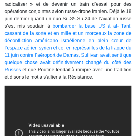
radicaliser » et de devenir un train d’essai pour des
opérations conjointes avion russe-drone iranien. Déjà le 18
juin dernier quand un duo Su-35-Su-24 de l’aviation russe
s’est mis soudain à
bombarder la base US à al- Tanf,
cassant de la sorte et en mille et un morceaux la zone de
déconfliction américano israélienne en plein cœur de
l’espace aérien syrien et ce, en représailles de la frappe du
11 juin contre l’aéroport de Damas, Sullivan avait senti que
quelque chose avait définitivement changé du côté des
Russes
et que Poutine tendait à rompre avec une tradition
et disons le mot à s'allier à la Résistance.