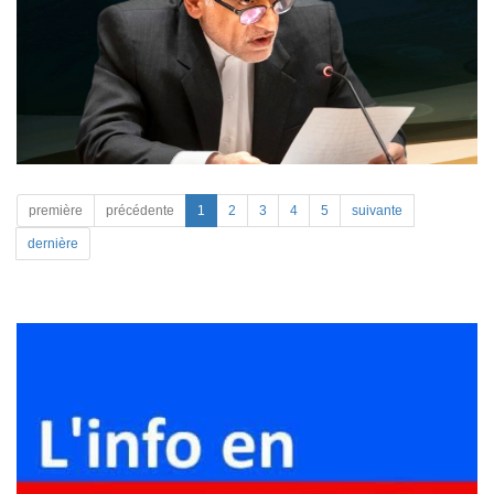
première
précédente
1
2
3
4
5
suivante
dernière