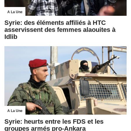
A La Une
Syrie: des éléments affiliés à HTC
asservissent des femmes alaouites à
Idlib
A La Une
Syrie: heurts entre les FDS et les
groupes armés pro-Ankara