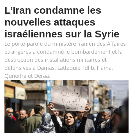
L’Iran condamne les
nouvelles attaques
israéliennes sur la Syrie
Le porte-parole du ministère iranien des Affaires
étrangères a condamné le bombardement et la
destruction des installations militaires et
défensives à Damas, Lattaquié, Idlib, Hama,
Quneitra et Deraa.