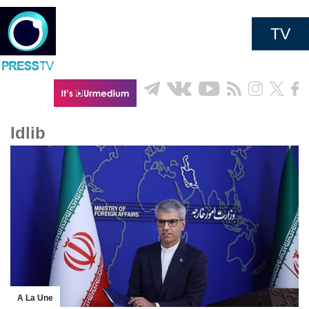
TV
Idlib
A La Une