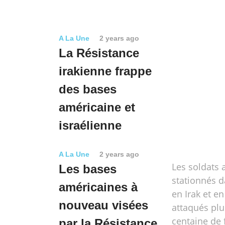
A La Une
2 years ago
La Résistance
irakienne frappe
des bases
américaine et
israélienne
A La Une
2 years ago
Les soldats 
Les bases
stationnés 
américaines à
en Irak et en
nouveau visées
attaqués plu
centaine de 
par la Résistance