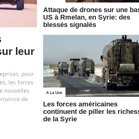
Attaque de drones sur une ba
US à Rmelan, en Syrie: des
blessés signalés
s
sur leur
eprises, pour
es, les forces
e nouvelles
A La Une
province de
Les forces américaines
continuent de piller les riche
de la Syrie