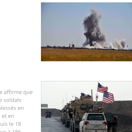
e affirme que
e soldats
blessés en
e et en
uis le 18
ève à 186.