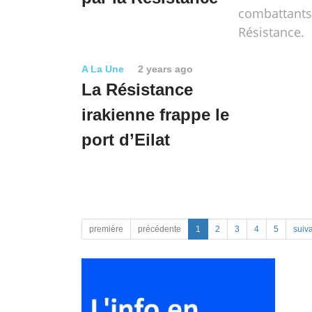
combattants
Résistance.
A La Une
2 years ago
La Résistance
irakienne frappe le
port d’Eilat
première
précédente
1
2
3
4
5
suiv