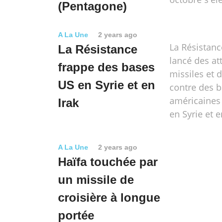
(Pentagone)
A La Une
2 years ago
La Résistanc
La Résistance
lancé des at
frappe des bases
missiles et 
US en Syrie et en
contre des 
américaines
Irak
en Syrie et e
A La Une
2 years ago
Haïfa touchée par
un missile de
croisière à longue
portée