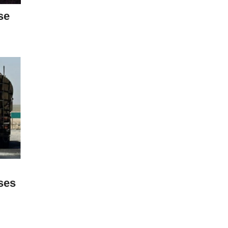
se
sses