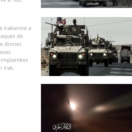
e irakienne a
taques de
de drones
bases
 implantées
n Irak.