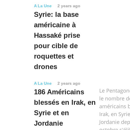
A La Une
2 years ago
Syrie: la base
américaine à
Hassaké prise
pour cible de
roquettes et
drones
A La Une
2 years ago
Le Pentagon
186 Américains
le nombre d
blessés en Irak, en
américains 
Syrie et en
Irak, en Syri
Jordanie dep
Jordanie
octobre s'él