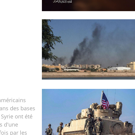
américains
dans des bases
 Syrie ont été
s d'une
fois par les