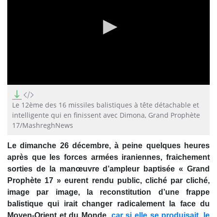
0
seconds
of
Le 12ème des 16 missiles balistiques à tête détachable et
2
intelligente qui en finissent avec Dimona, Grand Prophète
minutes,
17/MashreghNews
39
seconds
Le dimanche 26 décembre, à peine quelques heures
après que les forces armées iraniennes, fraichement
sorties de la manœuvre d’ampleur baptisée « Grand
Prophète 17 » eurent rendu public, cliché par cliché,
image par image, la reconstitution d’une frappe
balistique qui irait changer radicalement la face du
Moyen-Orient et du Monde,
car si elle se produisait, le