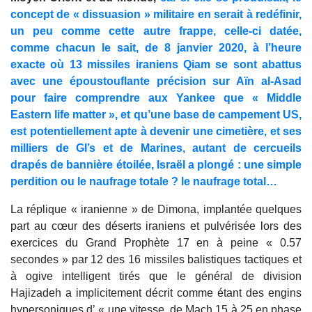
concept de « dissuasion » militaire en serait à redéfinir,
un peu comme cette autre frappe, celle-ci datée,
comme chacun le sait, de 8 janvier 2020, à l’heure
exacte où 13 missiles iraniens Qiam se sont abattus
avec une époustouflante précision sur Aïn al-Asad
pour faire comprendre aux Yankee que « Middle
Eastern life matter », et qu’une base de campement US,
est potentiellement apte à devenir une cimetière, et ses
milliers de GI’s et de Marines, autant de cercueils
drapés de bannière étoilée, Israël a plongé : une simple
perdition ou le naufrage totale ? le naufrage total…
La réplique « iranienne » de Dimona, implantée quelques
part au cœur des déserts iraniens et pulvérisée lors des
exercices du Grand Prophète 17 en à peine « 0.57
secondes » par 12 des 16 missiles balistiques tactiques et
à ogive intelligent tirés que le général de division
Hajizadeh a implicitement décrit comme étant des engins
hypersoniques d’ « une vitesse de Mach 15 à 25 en phase