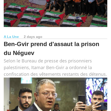
A La Une
2 days ago
Ben-Gvir prend d'assaut la prison
du Néguev
Selon le Bureau de presse des prisonniers
palestiniens, Itamar Ben-Gvir a ordonné la
confiscation des vêtements restants des détenus.