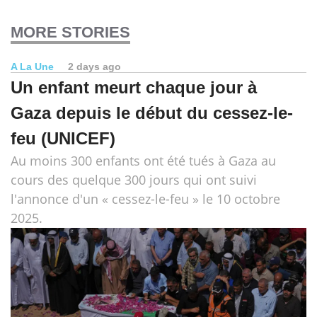
MORE STORIES
A La Une
2 days ago
Un enfant meurt chaque jour à
Gaza depuis le début du cessez-le-
feu (UNICEF)
Au moins 300 enfants ont été tués à Gaza au
cours des quelque 300 jours qui ont suivi
l'annonce d'un « cessez-le-feu » le 10 octobre
2025.