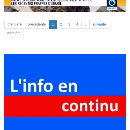
première
précédente
1
2
3
4
5
suivante
dernière