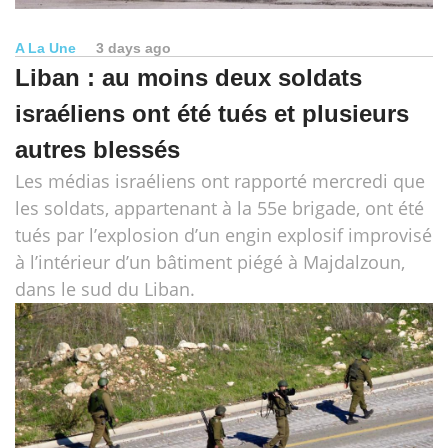
A La Une
3 days ago
Liban : au moins deux soldats
israéliens ont été tués et plusieurs
autres blessés
Les médias israéliens ont rapporté mercredi que
les soldats, appartenant à la 55e brigade, ont été
tués par l’explosion d’un engin explosif improvisé
à l’intérieur d’un bâtiment piégé à Majdalzoun,
dans le sud du Liban.