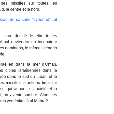
 ses missiles sur toutes les
d, le centre et le nord.
aël de sa carte "syrienne"...et
Ils ont décidé de retirer toutes
Kaboul deviendra un incubateur
e des dominons, le même scénario
rie.
israélien dans la mer d'Oman,
es cibles israéliennes dans la
ée dans le sud du Liban, et le
s missiles israéliens tirés sur
se qui annonce l'anxiété et la
nt un avenir sombre. Alors les
udres yéménites à al Mahra?