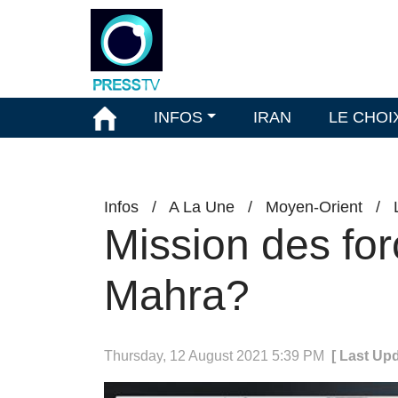
INFOS
IRAN
LE CHOI
Infos
/
A La Une
/
Moyen-Orient
/
Mission des for
Mahra?
Thursday, 12 August 2021 5:39 PM
[ Last Up