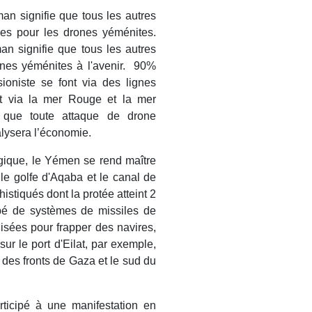
man signifie que tous les autres
ibles pour les drones yéménites.
man signifie que tous les autres
rones yéménites à l'avenir. 90%
ioniste se font via des lignes
t via la mer Rouge et la mer
e que toute attaque de drone
alysera l’économie.
égique, le Yémen se rend maître
le golfe d'Aqaba et le canal de
stiqués dont la protée atteint 2
é de systèmes de missiles de
lisées pour frapper des navires,
 sur le port d'Eilat, par exemple,
s des fronts de Gaza et le sud du
ticipé à une manifestation en