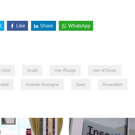
t
Like
Share
WhatsApp
s Unis
Israël
mer Rouge
mer d'Oman
ndeb
Grande-Bretagne
Suez
Ansarallah