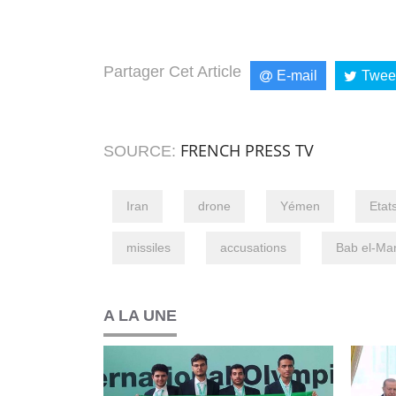
Partager Cet Article
E-mail
Twee
FRENCH PRESS TV
SOURCE:
Iran
drone
Yémen
Etat
missiles
accusations
Bab el-Ma
A LA UNE