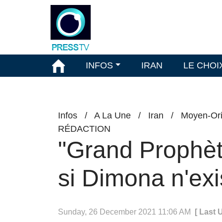
INFOS
IRAN
LE CHOI
Infos
/
A La Une
/
Iran
/
Moyen-Ori
RÉDACTION
"Grand Prophèt
si Dimona n'exis
Sunday, 26 December 2021 11:06 AM
[ Last