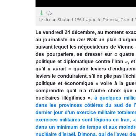
0
seconds
of
Le drone Shahed 136 frappe le Dimona, Grand P
2
minutes,
Le vendredi 24 décembre, au moment exact 
39
seconds
Volume
au journaliste de
Dei Walt
un plan d’urgen
90%
suivant lequel les négociateurs de Vienne 
des pourparlers, se dresser sur « quatre 
politique et diplomatique contre l’Iran », et
qu’il y aurait « quatre leviers d’endigue
leviers le conduiraient, s’il ne plie pas l’é
politique et économique » voire à la guerr
comprendre qu’il n’a d’autre choix que 
nucléaires illégitimes »,
à quelques millie
dans les provinces côtières du sud de l’
dernier jour d’un exercice militaire totalem
exercices militaires sont légions en Iran, -o
dans un minimum de temps et aux moindres 
nucléaire d’Israël, Dimona, qui de l’aveu de