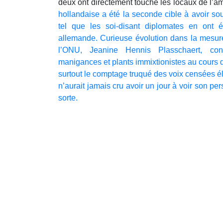
deux ont directement touché les locaux de l
hollandaise a été la seconde cible à avoir sou
tel que les soi-disant diplomates en ont 
allemande. Curieuse évolution dans la mesure
l’ONU, Jeanine Hennis Plasschaert, co
manigances et plants immixtionistes au cours de
surtout le comptage truqué des voix censées é
n’aurait jamais cru avoir un jour à voir son p
sorte.