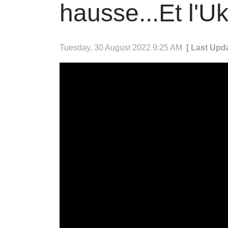
hausse...Et l'U
Tuesday, 30 August 2022 9:25 AM
[ Last Upd