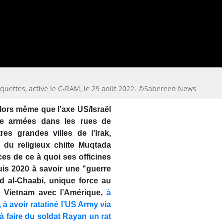
quettes, active le C-RAM, le 29 août 2022. ©Sabereen News
alors même que l’axe US/Israël
ce armées dans les rues de
s grandes villes de l’Irak,
t du religieux chiite Muqtada
ces de ce à quoi ses officines
epuis 2020 à savoir une "guerre
chd al-Chaabi, unique force au
 Vietnam avec l’Amérique,
à
 à avoir ratatiné l’US Army via
à faire du soldat Rayan un rat