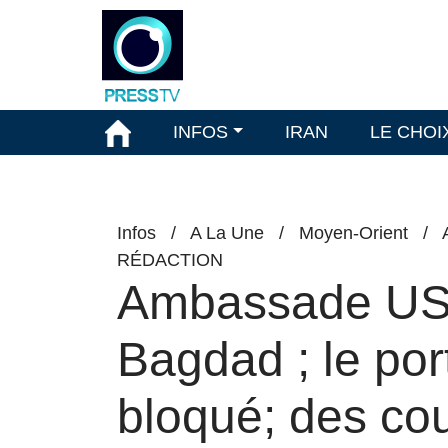
INFOS
IRAN
LE CHOI
Infos
/
A La Une
/
Moyen-Orient
/
RÉDACTION
Ambassade US c
Bagdad ; le por
bloqué; des cou