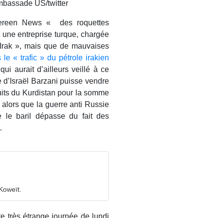
ambassade US/twitter
bereen News « des roquettes
 une entreprise turque, chargée
’Irak », mais que de mauvaises
le « trafic » du pétrole irakien
qui aurait d’ailleurs veillé à ce
e d’Israël Barzani puisse vendre
 puits du Kurdistan pour la somme
 alors que la guerre anti Russie
 le baril dépasse du fait des
.
Koweït.
te très étrange journée de lundi