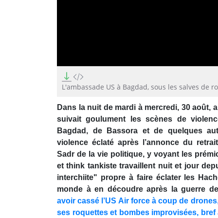
0
seconds
of
L'ambassade US à Bagdad, sous les salves de ro
6
seconds
Volume
Dans la nuit de mardi à mercredi, 30 août, 
90%
suivait goulument les scènes de violen
Bagdad, de Bassora et de quelques autre
violence éclaté après l’annonce du retrai
Sadr de la vie politique, y voyant les prémi
et think tankiste travaillent nuit et jour d
interchiite" propre à faire éclater les Ha
monde à en découdre après la guerre de
avoir cassé l’US Air force à coup de drones,
ses roquettes et bombes improvisées, bref 