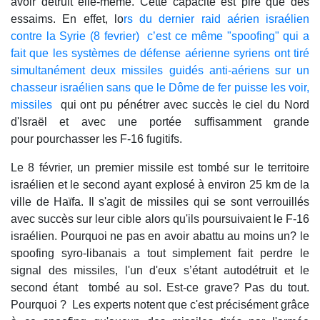
avoir détruit elle-même. Cette capacité est pire que des
essaims. En effet, lo
rs du dernier raid aérien israélien
contre la Syrie (8 fevrier) c’est ce même "spoofing" qui a
fait que les systèmes de défense aérienne syriens ont tiré
simultanément deux missiles guidés anti-aériens sur un
chasseur israélien sans que le Dôme de fer puisse les voir,
missiles
qui ont pu pénétrer avec succès le ciel du Nord
d'Israël et avec une portée suffisamment grande
pour pourchasser les F-16 fugitifs.
Le 8 février, un premier missile est tombé sur le territoire
israélien et le second ayant explosé à environ 25 km de la
ville de Haïfa. Il s'agit de missiles qui se sont verrouillés
avec succès sur leur cible alors qu'ils poursuivaient le F-16
israélien. Pourquoi ne pas en avoir abattu au moins un? le
spoofing syro-libanais a tout simplement fait perdre le
signal des missiles, l'un d'eux s’étant autodétruit et le
second étant tombé au sol. Est-ce grave? Pas du tout.
Pourquoi ? Les experts notent que c'est précisément grâce