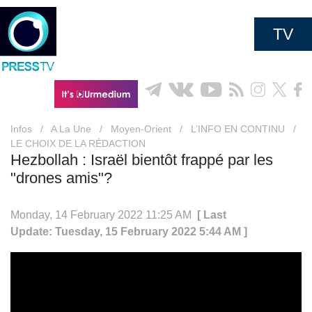
TV
Infos
/
A La Une
/
Moyen-Orient
/
L’INFO EN CONTINU
/
LE CHOIX DE LA RÉDACTION
Hezbollah : Israël bientôt frappé par les
"drones amis"?
Monday, 14 February 2022 11:25 AM
[ Last
Update: Tuesday, 15 February 2022 5:44 AM ]