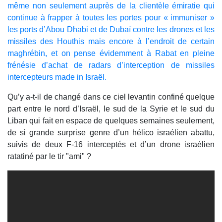
même non seulement auprès de la clientèle émiratie qui
continue à frapper à toutes les portes pour « immuniser »
les ports d’Abou Dhabi et de Dubaï contre les drones et les
missiles des Houthis mais encore à l’endroit de certain
maghrébin, et on pense évidemment à Rabat en pleine
frénésie d’achat de radars d’interception de missiles
intercepteurs made in Israël.
Qu’y a-t-il de changé dans ce ciel levantin confiné quelque
part entre le nord d’Israël, le sud de la Syrie et le sud du
Liban qui fait en espace de quelques semaines seulement,
de si grande surprise genre d’un hélico israélien abattu,
suivis de deux F-16 interceptés et d’un drone israélien
ratatiné par le tir "ami" ?