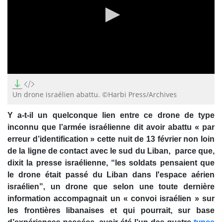
0
seconds
of
Un drone israélien abattu. ©Harbi Press/Archives
36
seconds
Y a-t-il un quelconque lien entre ce drone de type
inconnu que l’armée israélienne dit avoir abattu « par
erreur d’identification » cette nuit de 13 février non loin
de la ligne de contact avec le sud du Liban, parce que,
dixit la presse israélienne, “les soldats pensaient que
le drone était passé du Liban dans l'espace aérien
israélien”, un drone que selon une toute dernière
information accompagnait un « convoi israélien » sur
les frontières libanaises et qui pourrait, sur base