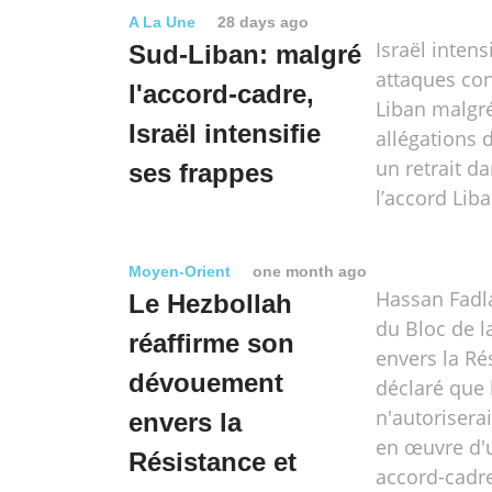
A La Une
28 days ago
Israël intens
Sud-Liban: malgré
attaques con
l'accord-cadre,
Liban malgré
Israël intensifie
allégations 
un retrait d
ses frappes
l’accord Liba
Moyen-Orient
one month ago
Hassan Fadl
Le Hezbollah
du Bloc de l
réaffirme son
envers la Ré
dévouement
déclaré que 
n'autorisera
envers la
en œuvre d'u
Résistance et
accord-cadr