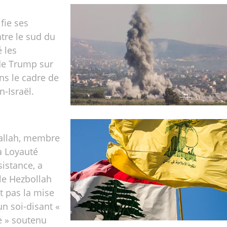
ifie ses
tre le sud du
 les
de Trump sur
ans le cadre de
n-Israël.
allah, membre
a Loyauté
sistance, a
le Hezbollah
it pas la mise
n soi-disant «
e » soutenu