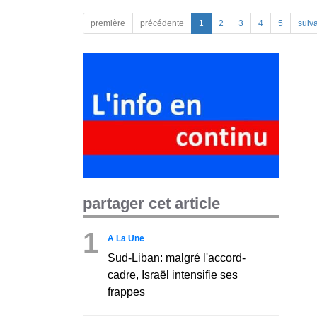
première
précédente
1
2
3
4
5
suiv
partager cet article
1
A La Une
Sud-Liban: malgré l'accord-
cadre, Israël intensifie ses
frappes