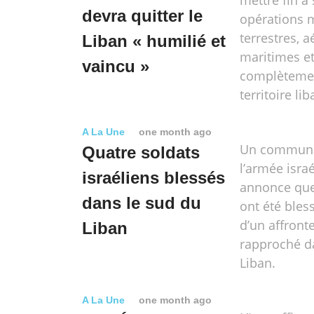
mettre fin à
devra quitter le
opérations m
terrestres, a
Liban « humilié et
maritimes et
vaincu »
complèteme
territoire lib
A La Une
one month ago
Un communi
Quatre soldats
l’armée isra
israéliens blessés
annonce que
dans le sud du
ont été bless
d’un affron
Liban
rapproché d
Liban.
A La Une
one month ago