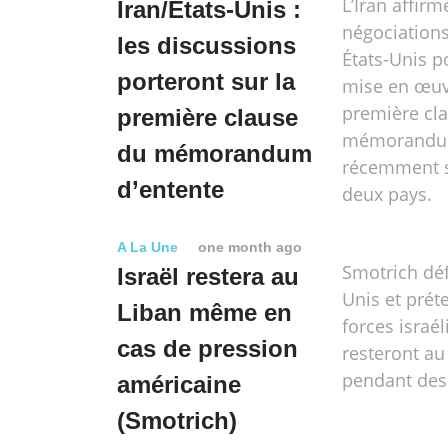
L’Iran affirm
Iran/États-Unis :
négociations
les discussions
États-Unis p
porteront sur la
mise en œuv
première cl
première clause
mémorandum
du mémorandum
récemment s
d’entente
deux pays.
A La Une
one month ago
Smotrich déf
Israël restera au
Unis et prét
Liban même en
forces israé
cas de pression
resteront au
pendant des
américaine
(Smotrich)