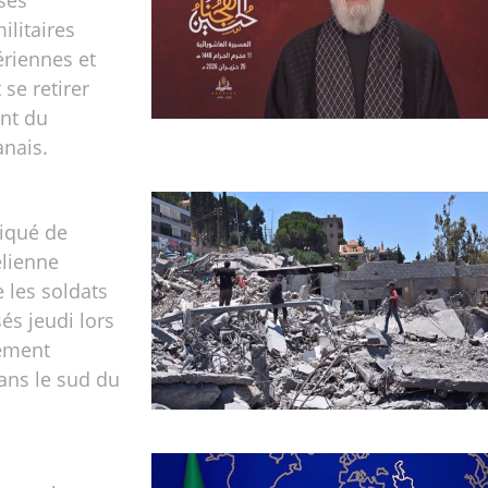
 ses
ilitaires
ériennes et
 se retirer
nt du
anais.
qué de
élienne
 les soldats
és jeudi lors
tement
ans le sud du