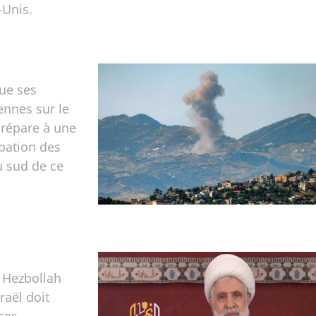
-Unis.
nue ses
ennes sur le
prépare à une
pation des
du sud de ce
 Hezbollah
raël doit