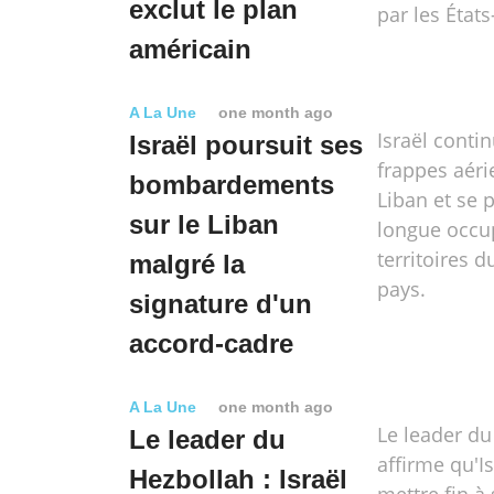
exclut le plan
par les États
américain
A La Une
one month ago
Israël conti
Israël poursuit ses
frappes aéri
bombardements
Liban et se 
sur le Liban
longue occu
territoires 
malgré la
pays​​​​​​​.
signature d'un
accord-cadre
A La Une
one month ago
Le leader du
Le leader du
affirme qu'Is
Hezbollah : Israël