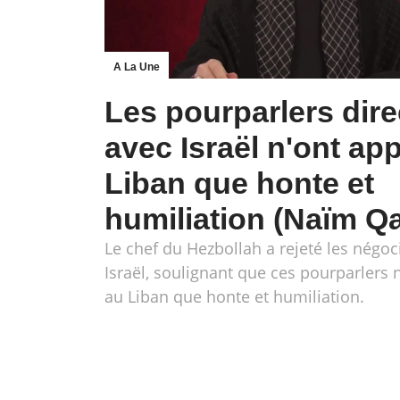
A La Une
Les pourparlers dire
avec Israël n'ont ap
Liban que honte et
humiliation (Naïm Q
Le chef du Hezbollah a rejeté les négoc
Israël, soulignant que ces pourparlers 
au Liban que honte et humiliation.