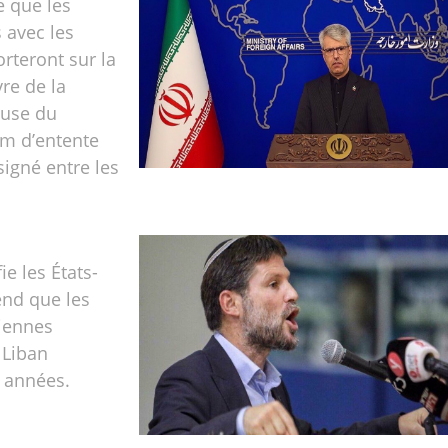
e que les
 avec les
orteront sur la
re de la
ause du
 d’entente
igné entre les
ie les États-
end que les
liennes
 Liban
 années.