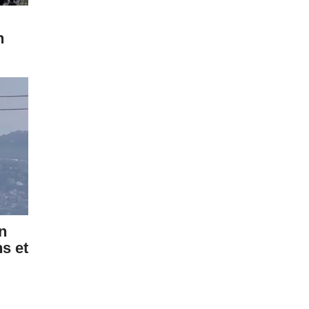
n
on
s et