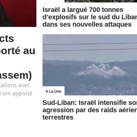
Israël a largué 700 tonnes
d’explosifs sur le sud du Liba
dans ses nouvelles attaques
cts
porté au
assem)
iations avec
A La Une
n'ont apporté
Sud-Liban: Israël intensifie s
agression par des raids aérien
terrestres