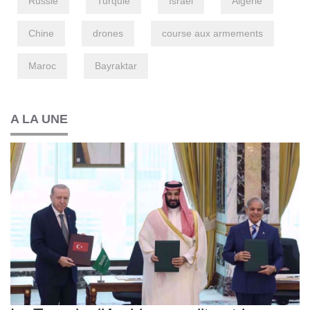
Russie
Turquie
Israël
Algérie
Chine
drones
course aux armements
Maroc
Bayraktar
A LA UNE