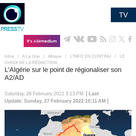
TV
Infos
/
A La Une
/
Afrique
/
L’INFO EN CONTINU
/
LE
CHOIX DE LA RÉDACTION
L'Algérie sur le point de régionaliser son
A2/AD
Saturday, 26 February 2022 3:13 PM
[ Last
Update: Sunday, 27 February 2022 10:11 AM ]