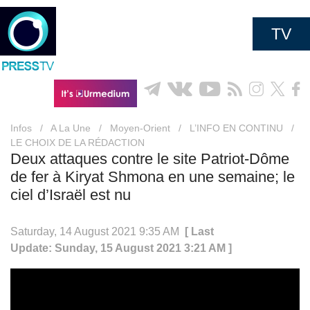
TV
Infos
/
A La Une
/
Moyen-Orient
/
L’INFO EN CONTINU
/
LE CHOIX DE LA RÉDACTION
Deux attaques contre le site Patriot-Dôme
de fer à Kiryat Shmona en une semaine; le
ciel d’Israël est nu
Saturday, 14 August 2021 9:35 AM
[ Last
Update: Sunday, 15 August 2021 3:21 AM ]