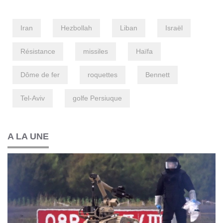
Iran
Hezbollah
Liban
Israël
Résistance
missiles
Haïfa
Dôme de fer
roquettes
Bennett
Tel-​Aviv
golfe Persiuque
A LA UNE