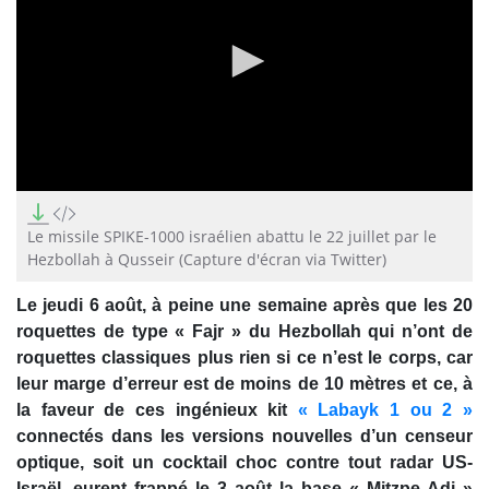
0
seconds
of
Le missile SPIKE-1000 israélien abattu le 22 juillet par le
45
Hezbollah à Qusseir (Capture d'écran via Twitter)
seconds
Le jeudi 6 août, à peine une semaine après que les 20
roquettes de type « Fajr » du Hezbollah qui n’ont de
roquettes classiques plus rien si ce n’est le corps, car
leur marge d’erreur est de moins de 10 mètres et ce, à
la faveur de ces ingénieux kit
« Labayk 1 ou 2 »
connectés dans les versions nouvelles d’un censeur
optique, soit un cocktail choc contre tout radar US-
Israël, eurent frappé le 3 août la base « Mitzpe Adi »