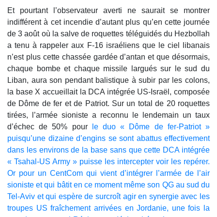
Et pourtant l’observateur averti ne saurait se montrer
indifférent à cet incendie d’autant plus qu’en cette journée
de 3 août où la salve de roquettes téléguidés du Hezbollah
a tenu à rappeler aux F-16 israéliens que le ciel libanais
n’est plus cette chassée gardée d’antan et que désormais,
chaque bombe et chaque missile largués sur le sud du
Liban, aura son pendant balistique à subir par les colons,
la base X accueillait la DCA intégrée US-Israël, composée
de Dôme de fer et de Patriot. Sur un total de 20 roquettes
tirées, l’armée sioniste a reconnu le lendemain un taux
d’échec de 50% pour
le duo « Dôme de fer-Patriot »
puisqu’une dizaine d’engins se sont abattus effectivement
dans les environs de la base sans que cette DCA intégrée
« Tsahal-US Army » puisse les intercepter voir les repérer.
Or pour un CentCom qui vient d’intégrer l’armée de l’air
sioniste et qui bâtit en ce moment même son QG au sud du
Tel-Aviv et qui espère de surcroît agir en synergie avec les
troupes US fraîchement arrivées en Jordanie, une fois la