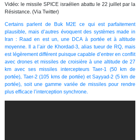
Vidéo: le missile SPICE israélien abattu le 22 juillet par la
Résistance. (Via Twitter)
Certains parlent de Buk M2E ce qui est parfaitement
plausible, mais d’autres évoquent des systèmes made in
Iran : Raad en est un, une DCA à portée et à altitude
moyenne. Il a l’air de Khordad-3, alias tueur de RQ, mais
est légèrement différent puisque capable d’entrer en conflit
avec drones et missiles de croisière à une altitude de 27
km avec ses missiles intercepteurs Taer-1 (50 km de
portée), Taer-2 (105 kms de portée) et Sayyad-2 (5 km de
portée), soit une gamme variée de missiles pour rendre
plus efficace l’interception synchrone.