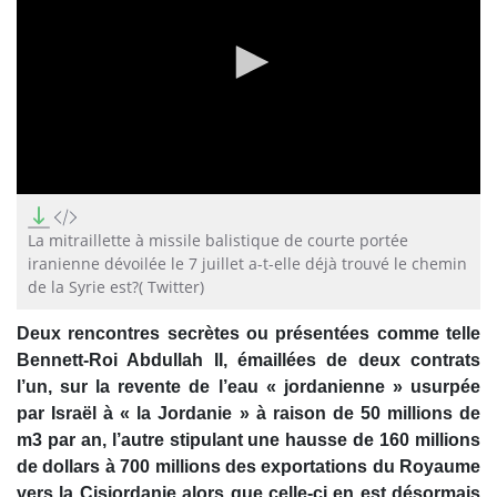
0
seconds
of
La mitraillette à missile balistique de courte portée
3
iranienne dévoilée le 7 juillet a-t-elle déjà trouvé le chemin
minutes,
de la Syrie est?( Twitter)
4
seconds
Deux rencontres secrètes ou présentées comme telle
Bennett-Roi Abdullah II, émaillées de deux contrats
l’un, sur la revente de l’eau « jordanienne » usurpée
par Israël à « la Jordanie » à raison de 50 millions de
m3
par an, l’autre stipulant une hausse de 160 millions
de dollars à 700 millions des exportations du Royaume
vers la Cisjordanie alors que celle-ci en est désormais