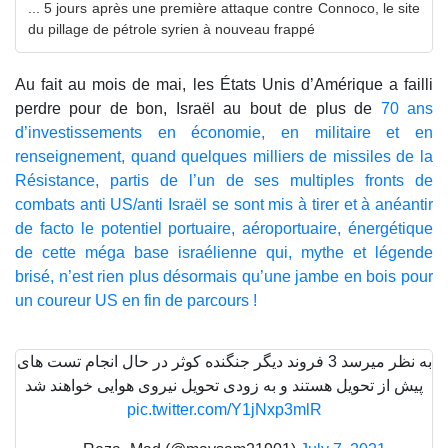
... 5 jours après une première attaque contre Connoco, le site
du pillage de pétrole syrien à nouveau frappé
Au fait au mois de mai, les États Unis d’Amérique a failli
perdre pour de bon, Israël au bout de plus de
70 ans
d’investissements en économie, en militaire et en
renseignement, quand quelques milliers de missiles de la
Résistance, partis de l’un de ses multiples fronts de
combats anti US/anti Israël se sont mis à tirer et à anéantir
de facto le potentiel portuaire, aéroportuaire, énergétique
de cette méga base israélienne qui, mythe et légende
brisé, n’est rien plus désormais qu’une jambe en bois pour
un coureur US en fin de parcours !
به نظر میرسد 3 فروند دیگر جنگنده کوثر در حال انجام تست های
پیش از تحویل هستند و به زودی تحویل نیروی هوایی خواهند شد
pic.twitter.com/Y1jNxp3mlR