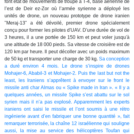
font état de mouvements de troupe à T-4, base aérienne de
l’est de Deir ez-Zor où l’armée syrienne a déployé les
unités de drone, un nouveau prototype de drone iranien
"Meraj-13" a été dévoilé, premier drone spécialement
conçu pour former les pilotes d'UAV. D'une durée de vol de
3 heures, il a une portée de 150 km et peut voler jusqu'à
une altitude de 18 000 pieds. Sa vitesse de croisière est de
120 km par heure. Il peut décoller avec un poids maximum
de 50 kg et transporter une charge de 30 kg.
Sa conception
a duré environ 4 mois. Le drone s’inspire de drones
Mohajer-6, Ababil-3 et Mohajer-2. Puis the last but not the
least, les Iraniens s’apprêtent à envoyer sur le front le
missile anti char Almas ou « Spike made in Iran ». « Il y a
quelques années, un missile Spike s’est abattu sur le sol
syrien mais il n’a pas explosé. Apparemment les experts
iraniens ont saisi le missile et l’ont soumis à une rétro
ingénierie avant d’en fabriquer une bonne quantité », fait
remarquer terrorisée, la chaîne 12 israélienne qui souligne
aussi, la mise au service des hélicoptères Toufan qui