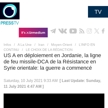
TV
Infos
/
A La Une
/
Iran
/
Moyen-Orient
/
L’INFO EN
CONTINU
/
LE CHOIX DE LA RÉDACTION
US A en déploiement en Jordanie, la ligne
de feu missile-DCA de la Résistance en
Syrie orientale: la guerre a commencé
Saturday, 10 July 2021 9:33 AM
[ Last Update: Sunday,
11 July 2021 4:47 AM ]