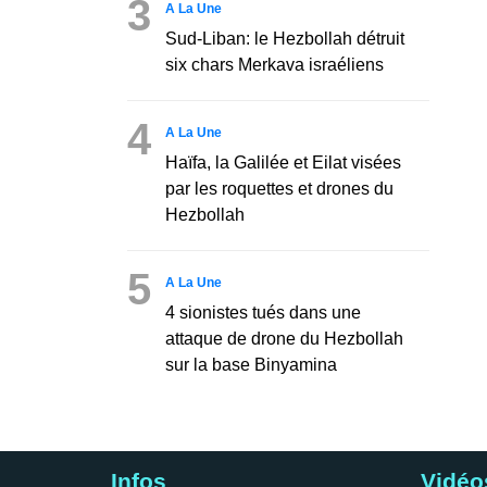
3
A La Une
Sud-Liban: le Hezbollah détruit
six chars Merkava israéliens
4
A La Une
Haïfa, la Galilée et Eilat visées
par les roquettes et drones du
Hezbollah
5
A La Une
4 sionistes tués dans une
attaque de drone du Hezbollah
sur la base Binyamina
Infos
Vidéo