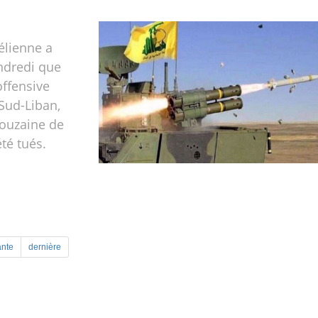
élienne a
ndredi que
offensive
 Sud-Liban,
douzaine de
té tués.
ante
dernière