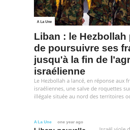
A La Une
Liban : le Hezbollah
de poursuivre ses f
jusqu'à la fin de l'a
israélienne
Le Hezbollah a lancé, en réponse aux f
israéliennes, une salve de roquettes su
illégale située au nord des territoires 
A La Une
one year ago
Israël viole