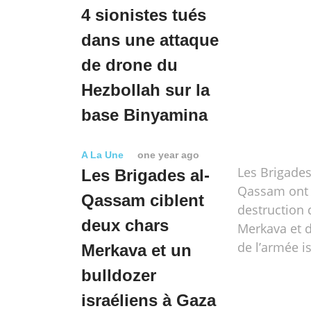
4 sionistes tués
dans une attaque
de drone du
Hezbollah sur la
base Binyamina
A La Une
one year ago
Les Brigades
Les Brigades al-
Qassam ont f
Qassam ciblent
destruction 
deux chars
Merkava et d
de l’armée i
Merkava et un
bulldozer
israéliens à Gaza