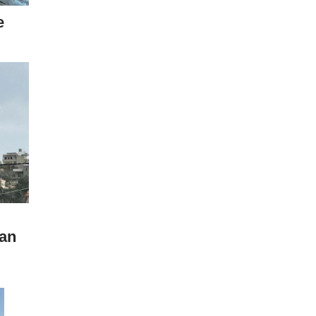
e
ban