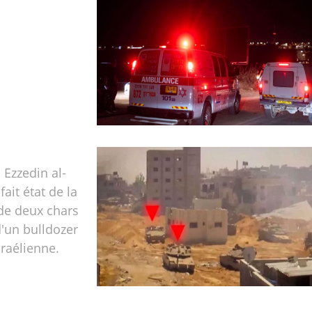
 Ezzedin al-
ait état de la
de deux chars
'un bulldozer
sraélienne.