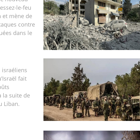
cessez-le-feu
n et mène de
taques contre
tuées dans le
 israéliens
’Israël fait
oûts
 la suite de
u Liban.