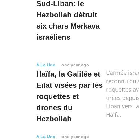
Sud-Liban: le
Hezbollah détruit
six chars Merkava
israéliens
A La Une
one year ago
L’armée isra
Haïfa, la Galilée et
reconnu qu'
Eilat visées par les
roquettes av
roquettes et
tirées depui
Liban vers l
drones du
Haïfa.
Hezbollah
A La Une
one year ago