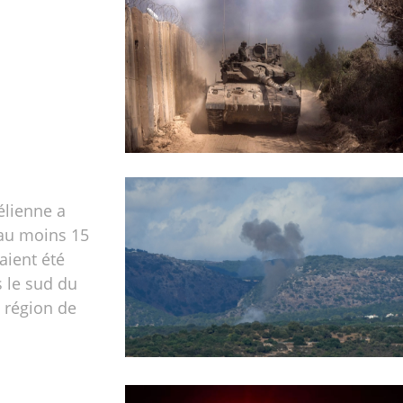
élienne a
au moins 15
aient été
s le sud du
a région de