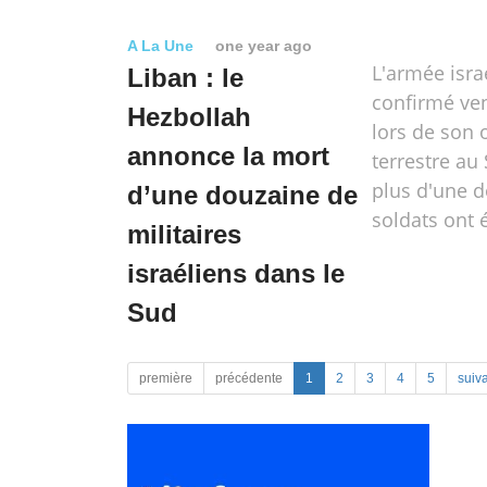
A La Une
one year ago
L'armée isra
Liban : le
confirmé ve
Hezbollah
lors de son 
annonce la mort
terrestre au
plus d'une 
d’une douzaine de
soldats ont é
militaires
israéliens dans le
Sud
première
précédente
1
2
3
4
5
suiv