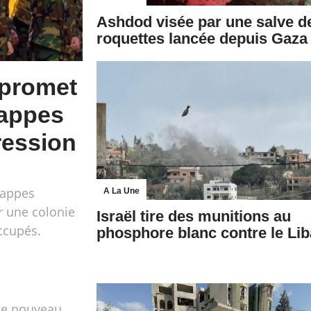
Ashdod visée par une salve d
roquettes lancée depuis Gaza
 promet
rappes
gression
rappes
A La Une
r une colonie
Israël tire des munitions au
occupés.
phosphore blanc contre le Li
 de nouveau