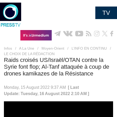
TV
Infos
/
A La Une
/
Moyen-Orient
/
L’INFO EN CONTINU
/
LE CHOIX DE LA RÉDACTION
Raids croisés US/Israël/OTAN contre la
Syrie font flop; Al-Tanf attaquée à coup de
drones kamikazes de la Résistance
Monday, 15 August 2022 9:37 AM
[ Last
Update: Tuesday, 16 August 2022 2:10 AM ]