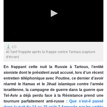
0
seconds
of
Al-Tanf frappée après la frappe contre Tartous (capture
40
d'écran)
seconds
En frappant cette nuit la Russie à Tartous, l’entité
sioniste dont le président avait accusé, lors d’un récent
entretien téléphonique avec Poutine, ce dernier d’avoir
réarmé le Hamas et le Jihad islamique contre l’armée
israélienne, la campagne de guerre dans la guerre que
Tel-Aviv a déjà perdu face à la Résistance prend une
tournure parfaitement anti-russe :
Que s’est-il passé
dans la nuit du 14 au 15 août ? Appuyés par les unités