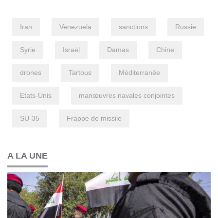
Iran
Venezuela
sanctions
Russie
Syrie
Israël
Damas
Chine
drones
Tartous
Méditerranée
Etats-Unis
manœuvres navales conjointes
SU-35
Frappe de missile
A LA UNE