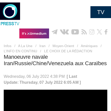
TV
Infos
/
A La Une
/
Iran
/
Moyen-Orient
/
Amériques
/
L’INFO EN CONTINU
/
LE CHOIX DE LA RÉDACTION
Manoeuvre navale
Iran/Russie/Chine/Venezuela aux Caraïbes
Wednesday, 06 July 2022 4:38 PM
[ Last
Update: Thursday, 07 July 2022 6:05 AM ]