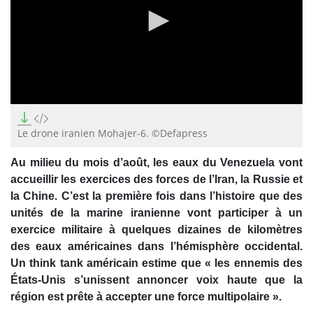
0
seconds
of
Le drone iranien Mohajer-6. ©Defapress
2
minutes,
Au milieu du mois d’août, les eaux du Venezuela vont
20
seconds
accueillir les exercices des forces de l’Iran, la Russie et
la Chine. C’est la première fois dans l’histoire que des
unités de la marine iranienne vont participer à un
exercice militaire à quelques dizaines de kilomètres
des eaux américaines dans l’hémisphère occidental.
Un think tank américain estime que « les ennemis des
États-Unis s’unissent annoncer voix haute que la
région est prête à accepter une force multipolaire ».