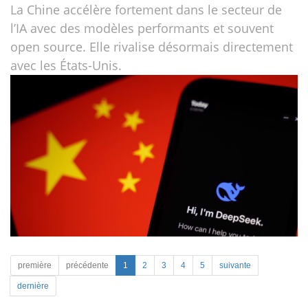
La Chine accélère fortement dans le secteur de
l’IA avec des modèles performants et souvent
open source. Elle rivalise désormais directement
avec les États-Unis.
première
précédente
1
2
3
4
5
suivante
dernière