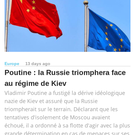
Europe
13 days ago
Poutine : la Russie triomphera face
au régime de Kiev
Vladimir Poutine a fustigé la dérive idéologique
nazie de Kiev et assuré que la Russie
triompherait sur le terrain. Déclarant que les
tentatives d'isolement de Moscou avaient
échoué, il a ordonné à sa flotte d'agir avec la plus
grande détermination en cas de menaces sur ses