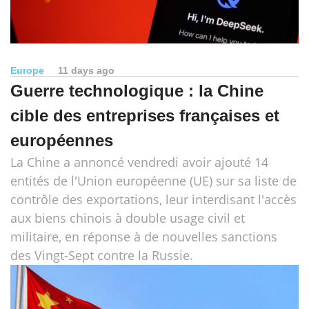
Europe
11 days ago
Guerre technologique : la Chine
cible des entreprises françaises et
européennes
La Chine a annoncé vendredi avoir ajouté 14
entités de l'Union européenne (UE) sur sa liste de
contrôle des exportations, leur interdisant l'accès
aux biens chinois à double usage civil et
militaire, en réponse à de nouvelles sanctions
des Vingt-Sept contre la Russie.