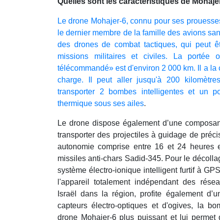
Quelles sont les caractéristiques de Mohaj
Le drone Mohajer-6, connu pour ses prouesse
le dernier membre de la famille des avions san
des drones de combat tactiques, qui peut êt
missions militaires et civiles. La portée 
télécommandé» est d'environ 2 000 km. Il a la 
charge. Il peut aller jusqu'à 200 kilomètr
transporter 2 bombes intelligentes et un poi
thermique sous ses ailes
.
Le drone dispose également d’une composan
transporter des projectiles à guidage de préc
autonomie comprise entre 16 et 24 heures 
missiles anti-chars Sadid-345. Pour le décollage 
système électro-ionique intelligent furtif à GP
l'appareil totalement indépendant des rés
Israël dans la région, profite également d’u
capteurs électro-optiques et d'ogives, la b
drone Mohajer-6 plus puissant et lui permet d