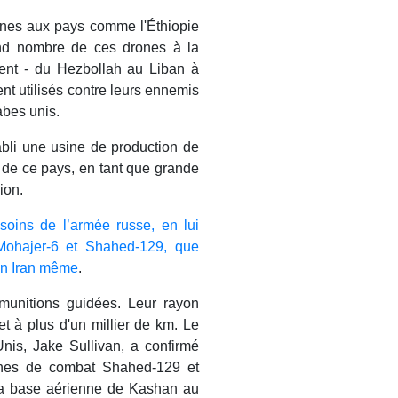
ones aux pays comme l'Éthiopie
and nombre de ces drones à la
ient - du Hezbollah au Liban à
t utilisés contre leurs ennemis
abes unis.
tabli une usine de production de
e de ce pays, en tant que grande
ion.
soins de l’armée russe, en lui
Mohajer-6 et Shahed-129, que
 en Iran même
.
 munitions guidées. Leur rayon
t à plus d'un millier de km. Le
Unis, Jake Sullivan, a confirmé
rones de combat Shahed-129 et
 la base aérienne de Kashan au