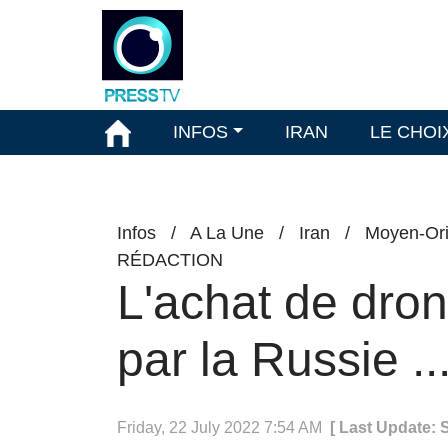
INFOS
IRAN
LE CHOI
Infos
/
A La Une
/
Iran
/
Moyen-Ori
RÉDACTION
L'achat de dron
par la Russie ..
Friday, 22 July 2022 7:54 AM
[ Last Update: 