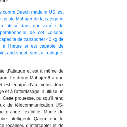
er-6?
s contre Daech made in US, est
s pilote Mohajer de la catégorie
re utilisé dans une variété de
opérationnelle de cet «oiseau
capacité de transporter 40 kg de
es à l'heure et est capable de
nt-and-shoot vertical optique-
te d’attaque et est à même de
ision. Le drone Mohajer-6 a une
et est équipé d’au moins deux
et à l'atterrissage, il utilise un
S. Cette prouesse, puisqu'il rend
eaux de télécommunication US-
ne grande flexibilité. Munie de
ombe intelligente Qaëm rend le
e localiser, d’intercepter et de