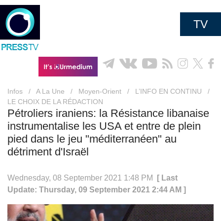
TV
Infos
/
A La Une
/
Moyen-Orient
/
L’INFO EN CONTINU
/
LE CHOIX DE LA RÉDACTION
Pétroliers iraniens: la Résistance libanaise
instrumentalise les USA et entre de plein
pied dans le jeu "méditerranéen" au
détriment d'Israël
Wednesday, 08 September 2021 1:48 PM
[ Last
Update: Thursday, 09 September 2021 2:44 AM ]