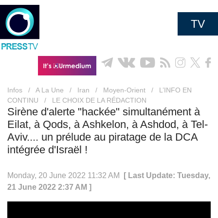
TV
Infos
/
A La Une
/
Iran
/
Moyen-Orient
/
L’INFO EN
CONTINU
/
LE CHOIX DE LA RÉDACTION
Sirène d'alerte "hackée" simultanément à
Eilat, à Qods, à Ashkelon, à Ashdod, à Tel-
Aviv.... un prélude au piratage de la DCA
intégrée d'Israël !
Monday, 20 June 2022 11:32 AM
[ Last Update: Tuesday,
21 June 2022 2:37 AM ]