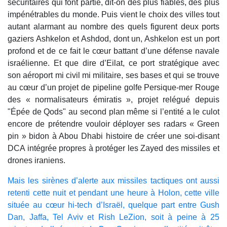
sécuritaires qui font partie, dit-on des plus fiables, des plus
impénétrables du monde. Puis vient le choix des villes tout
autant alarmant au nombre des quels figurent deux ports
gaziers Ashkelon et Ashdod, dont un, Ashkelon est un port
profond et de ce fait le cœur battant d’une défense navale
israélienne. Et que dire d’Eilat, ce port stratégique avec
son aéroport mi civil mi militaire, ses bases et qui se trouve
au cœur d’un projet de pipeline golfe Persique-mer Rouge
des « normalisateurs émiratis », projet relégué depuis
"Épée de Qods" au second plan même si l’entité a le culot
encore de prétendre vouloir déployer ses radars « Green
pin » bidon à Abou Dhabi histoire de créer une soi-disant
DCA intégrée propres à protéger les Zayed des missiles et
drones iraniens.
Mais les sirènes d’alerte aux missiles tactiques ont aussi
retenti cette nuit et pendant une heure à Holon, cette ville
située au cœur hi-tech d’Israël, quelque part entre Gush
Dan, Jaffa, Tel Aviv et Rish LeZion, soit à peine à 25