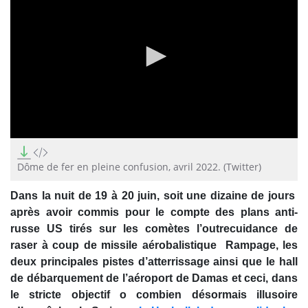
0
seconds
of
Dôme de fer en pleine confusion, avril 2022. (Twitter)
0
seconds
Dans la nuit de 19 à 20 juin, soit une dizaine de jours
après avoir commis pour le compte des plans anti-
russe US tirés sur les comètes l’outrecuidance de
raser à coup de missile aérobalistique Rampage, les
deux principales pistes d’atterrissage ainsi que le hall
de débarquement de l’aéroport de Damas et ceci, dans
le stricte objectif o combien désormais illusoire