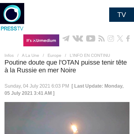
TV
Infos
/
A La Une
/
Europe
/
L’INFO EN CONTINU
Poutine doute que l'OTAN puisse tenir tête
à la Russie en mer Noire
Sunday, 04 July 2021 6:03 PM
[ Last Update: Monday,
05 July 2021 3:41 AM ]