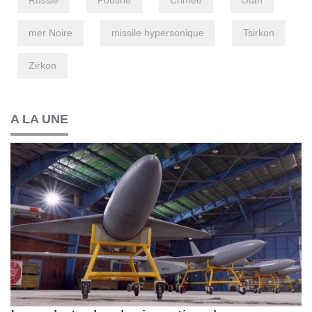
Russie
Poutine
Crimée
Otan
mer Noire
missile hypersonique
Tsirkon
Zirkon
A LA UNE