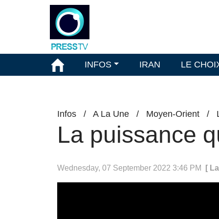
INFOS
IRAN
LE CHOI
Infos
/
A La Une
/
Moyen-Orient
/
La puissance qu
Wednesday, 07 September 2022 3:46 PM
[ L