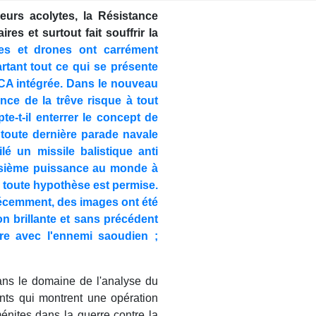
eurs acolytes, la Résistance
res et surtout fait souffrir la
les et drones ont carrément
rtant tout ce qui se présente
CA intégrée. Dans le nouveau
nce de la trêve risque à tout
e-t-il enterrer le concept de
 toute dernière parade navale
 un missile balistique anti
oisième puissance au monde à
n, toute hypothèse est permise.
écemment, des images ont été
n brillante et sans précédent
re avec l'ennemi saoudien ;
ans le domaine de l'analyse du
nts qui montrent une opération
nites dans la guerre contre la