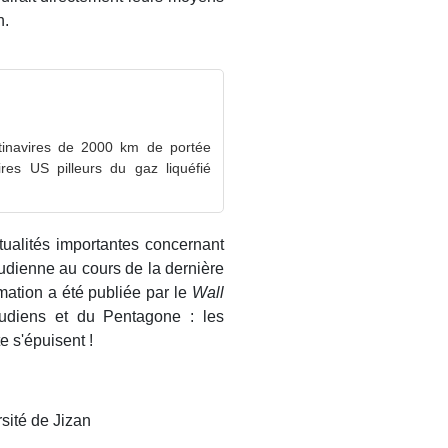
n.
ntinavires de 2000 km de portée
res US pilleurs du gaz liquéfié
tualités importantes concernant
udienne au cours de la dernière
ation a été publiée par le
Wall
udiens et du Pentagone : les
e s'épuisent !
rsité de Jizan