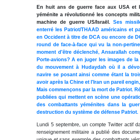
seconds
Volume
En huit ans de guerre face aux USA et l
90%
yéménite a révolutionné les concepts militai
machine de guerre US/Israël.
Ses missi
enterré les Patriot/THAAD américains et pa
en Occident à titre de DCA ou encore de D
round de face-à-face qui vu la non-pertine
moment d'être déclenché, Ansarallah compt
Porte-avions? A en juger les images de la
du mouvement à Hudaydah où il a dévoilé
navire se posant ainsi comme étant la tr
avoir après la Chine et l'Iran un pareil engi
Mais commençons par la mort de Patriot. R
publiées qui mettent en scène une opératio
des combattants yéménites dans la guer
destruction du système de défense Patriot.
Lundi 5 septembre, un compte Twitter actif d
renseignement militaire a publié des docume
unique et sans exemple des combattants yémé