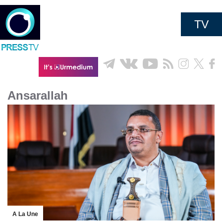
TV
Ansarallah
A La Une