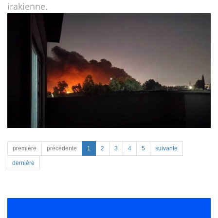
irakienne.
première
précédente
1
2
3
4
5
suivante
dernière