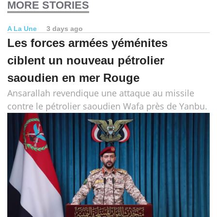
MORE STORIES
A La Une
3 days ago
Les forces armées yéménites
ciblent un nouveau pétrolier
saoudien en mer Rouge
Ansarallah revendique une attaque au missile
contre le pétrolier saoudien Wafa près de Yanbu.