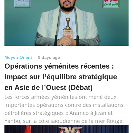
Moyen-Orient
9 days ago
Opérations yéménites récentes :
impact sur l’équilibre stratégique
en Asie de l’Ouest (Débat)
Les forces armées yéménites ont mené deux
importantes opérations contre des installations
pétrolières stratégiques d’Aramco à Jizan et
Yanbu, sur la côte saoudienne de la mer Rouge.