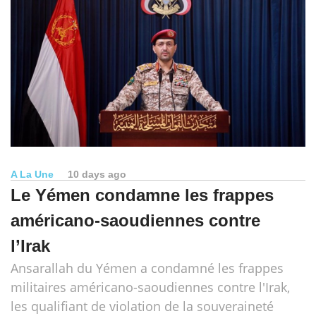
A La Une
10 days ago
Le Yémen condamne les frappes
américano-saoudiennes contre
l’Irak
Ansarallah du Yémen a condamné les frappes
militaires américano-saoudiennes contre l'Irak,
les qualifiant de violation de la souveraineté