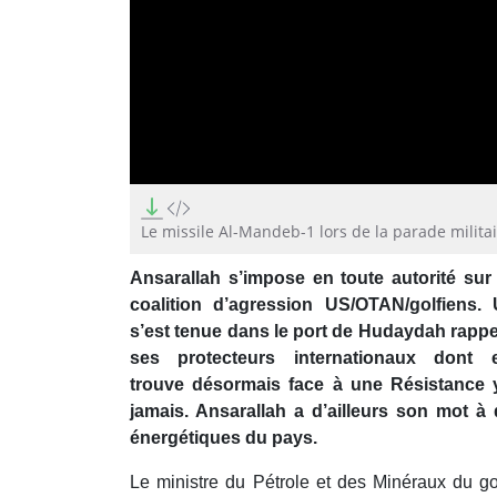
0
seconds
of
Le missile Al-Mandeb-1 lors de la parade milit
1
minute,
Ansarallah s’impose en toute autorité sur 
55
seconds
Volume
coalition d’agression US/OTAN/golfiens.
90%
s’est tenue dans le port de Hudaydah rappe
ses protecteurs internationaux dont e
trouve désormais face à une Résistance 
jamais. Ansarallah a d’ailleurs son mot à
énergétiques du pays.
Le ministre du Pétrole et des Minéraux du