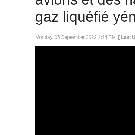
gaz liquéfié yé
Monday, 05 September 2022 1:44 PM
[ Last 