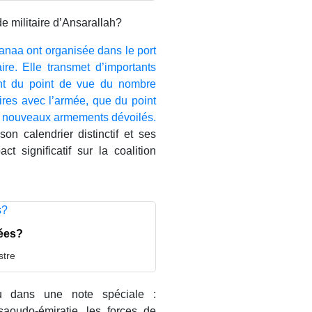
 militaire d’Ansarallah?
Sanaa ont organisée dans le port
re. Elle transmet d’importants
ant du point de vue du nombre
aires avec l’armée, que du point
es nouveaux armements dévoilés.
on calendrier distinctif et ses
t significatif sur la coalition
dées?
stre
u dans une note spéciale :
saoudo-émiratie, les forces de