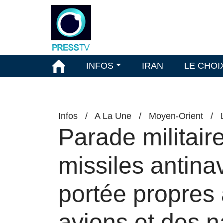
INFOS
IRAN
LE CHOI
Infos
/
A La Une
/
Moyen-Orient
/
Parade militai
missiles antina
portée propres 
avions et des n