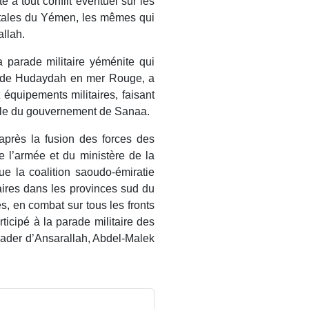
é à tout conflit éventuel sur les
ntales du Yémen, les mêmes qui
allah.
a parade militaire yéménite qui
ort de Hudaydah en mer Rouge, a
quipements militaires, faisant
able du gouvernement de Sanaa.
 après la fusion des forces des
e l’armée et du ministère de la
 la coalition saoudo-émiratie
aires dans les provinces sud du
s, en combat sur tous les fronts
ticipé à la parade militaire des
leader d’Ansarallah, Abdel-Malek