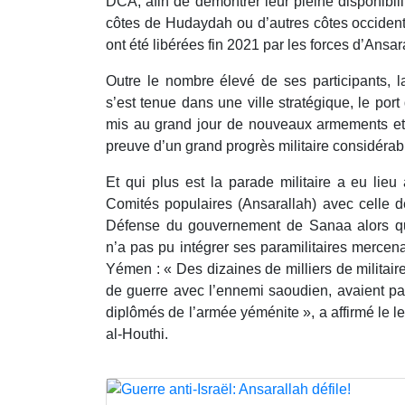
DCA, afin de démontrer leur pleine disponibilit
côtes de Hudaydah ou d’autres côtes occide
ont été libérées fin 2021 par les forces d’Ansar
Outre le nombre élevé de ses participants, l
s’est tenue dans une ville stratégique, le p
mis au grand jour de nouveaux armements et é
preuve d’un grand progrès militaire considér
Et qui plus est la parade militaire a eu lieu
Comités populaires (Ansarallah) avec celle d
Défense du gouvernement de Sanaa alors que
n’a pas pu intégrer ses paramilitaires mercen
Yémen : « Des dizaines de milliers de militaire
de guerre avec l’ennemi saoudien, avaient par
diplômés de l’armée yéménite », a affirmé le 
al-Houthi.