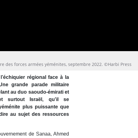
aire des forces armées yéménites, septembre 2022. ©Harbi Press
l’échiquier régional face à la
 Une grande parade militaire
lant au duo saoudo-émirati et
t surtout Israël, qu'il se
yéménite plus puissante que
 dire au sujet des ressources
 gouvernement de Sanaa, Ahmed