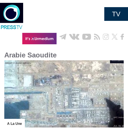
TV
Arabie Saoudite
A La Une