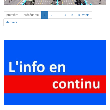
première
précédente
1
2
3
4
5
suivante
dernière