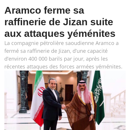
Aramco ferme sa
raffinerie de Jizan suite
aux attaques yéménites
La compagnie pétrolière saoudienne Aramco a
fermé sa raffinerie de Jizan, d’une capacité
d’environ 400 000 barils par jour, après les
récentes attaques des forces armées yéménites.